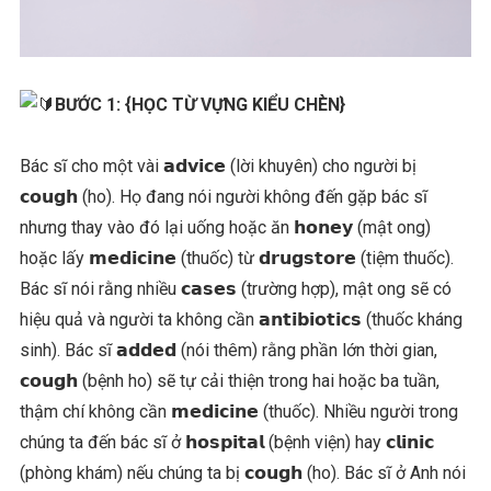
BƯỚC 1:
{HỌC TỪ VỰNG KIỂU CHÈN}
Bác sĩ cho một vài 𝗮𝗱𝘃𝗶𝗰𝗲 (lời khuyên) cho người bị
𝗰𝗼𝘂𝗴𝗵 (ho). Họ đang nói người không đến gặp bác sĩ
nhưng thay vào đó lại uống hoặc ăn 𝗵𝗼𝗻𝗲𝘆 (mật ong)
hoặc lấy 𝗺𝗲𝗱𝗶𝗰𝗶𝗻𝗲 (thuốc) từ 𝗱𝗿𝘂𝗴𝘀𝘁𝗼𝗿𝗲 (tiệm thuốc).
Bác sĩ nói rằng nhiều 𝗰𝗮𝘀𝗲𝘀 (trường hợp), mật ong sẽ có
hiệu quả và người ta không cần 𝗮𝗻𝘁𝗶𝗯𝗶𝗼𝘁𝗶𝗰𝘀 (thuốc kháng
sinh). Bác sĩ 𝗮𝗱𝗱𝗲𝗱 (nói thêm) rằng phần lớn thời gian,
𝗰𝗼𝘂𝗴𝗵 (bệnh ho) sẽ tự cải thiện trong hai hoặc ba tuần,
thậm chí không cần 𝗺𝗲𝗱𝗶𝗰𝗶𝗻𝗲 (thuốc). Nhiều người trong
chúng ta đến bác sĩ ở 𝗵𝗼𝘀𝗽𝗶𝘁𝗮𝗹 (bệnh viện) hay 𝗰𝗹𝗶𝗻𝗶𝗰
(phòng khám) nếu chúng ta bị 𝗰𝗼𝘂𝗴𝗵 (ho). Bác sĩ ở Anh nói