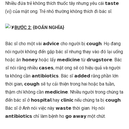
Nhiều đứa trẻ không thích thuốc tây nhưng yêu cái 𝘁𝗮𝘀𝘁𝗲
(vị) của mật ong. Trẻ nhỏ thường không thích đi bác sĩ.
BƯỚC 2:
{ĐOÁN NGHĨA}
Bác sĩ cho một vài 𝗮𝗱𝘃𝗶𝗰𝗲 cho người bị 𝗰𝗼𝘂𝗴𝗵. Họ đang
nói người không đến gặp bác sĩ nhưng thay vào đó lại uống
hoặc ăn 𝗵𝗼𝗻𝗲𝘆 hoặc lấy 𝗺𝗲𝗱𝗶𝗰𝗶𝗻𝗲 từ 𝗱𝗿𝘂𝗴𝘀𝘁𝗼𝗿𝗲. Bác
sĩ nói rằng nhiều 𝗰𝗮𝘀𝗲𝘀, mật ong sẽ có hiệu quả và người
ta không cần 𝗮𝗻𝘁𝗶𝗯𝗶𝗼𝘁𝗶𝗰𝘀. Bác sĩ 𝗮𝗱𝗱𝗲𝗱 rằng phần lớn
thời gian, 𝗰𝗼𝘂𝗴𝗵 sẽ tự cải thiện trong hai hoặc ba tuần,
thậm chí không cần 𝗺𝗲𝗱𝗶𝗰𝗶𝗻𝗲. Nhiều người trong chúng ta
đến bác sĩ ở 𝗵𝗼𝘀𝗽𝗶𝘁𝗮𝗹 hay 𝗰𝗹𝗶𝗻𝗶𝗰 nếu chúng ta bị 𝗰𝗼𝘂𝗴𝗵.
Bác sĩ ở Anh nói việc này 𝘄𝗮𝘀𝘁𝗲 thời gian. Họ nói
𝗮𝗻𝘁𝗶𝗯𝗶𝗼𝘁𝗶𝗰𝘀 chỉ làm bệnh ho 𝗴𝗼 𝗮𝘄𝗮𝘆 một chút.