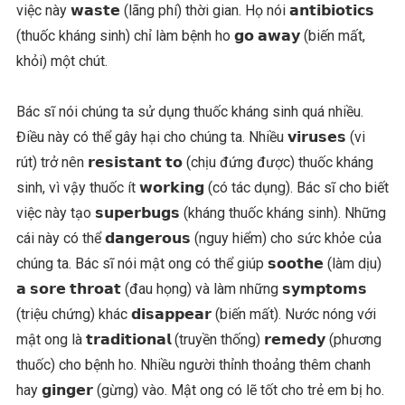
việc này 𝘄𝗮𝘀𝘁𝗲 (lãng phí) thời gian. Họ nói 𝗮𝗻𝘁𝗶𝗯𝗶𝗼𝘁𝗶𝗰𝘀
(thuốc kháng sinh) chỉ làm bệnh ho 𝗴𝗼 𝗮𝘄𝗮𝘆 (biến mất,
khỏi) một chút.
Bác sĩ nói chúng ta sử dụng thuốc kháng sinh quá nhiều.
Điều này có thể gây hại cho chúng ta. Nhiều 𝘃𝗶𝗿𝘂𝘀𝗲𝘀 (vi
rút) trở nên 𝗿𝗲𝘀𝗶𝘀𝘁𝗮𝗻𝘁 𝘁𝗼 (chịu đứng được) thuốc kháng
sinh, vì vậy thuốc ít 𝘄𝗼𝗿𝗸𝗶𝗻𝗴 (có tác dụng). Bác sĩ cho biết
việc này tạo 𝘀𝘂𝗽𝗲𝗿𝗯𝘂𝗴𝘀 (kháng thuốc kháng sinh). Những
cái này có thể 𝗱𝗮𝗻𝗴𝗲𝗿𝗼𝘂𝘀 (nguy hiểm) cho sức khỏe của
chúng ta. Bác sĩ nói mật ong có thể giúp 𝘀𝗼𝗼𝘁𝗵𝗲 (làm dịu)
𝗮 𝘀𝗼𝗿𝗲 𝘁𝗵𝗿𝗼𝗮𝘁 (đau họng) và làm những 𝘀𝘆𝗺𝗽𝘁𝗼𝗺𝘀
(triệu chứng) khác 𝗱𝗶𝘀𝗮𝗽𝗽𝗲𝗮𝗿 (biến mất). Nước nóng với
mật ong là 𝘁𝗿𝗮𝗱𝗶𝘁𝗶𝗼𝗻𝗮𝗹 (truyền thống) 𝗿𝗲𝗺𝗲𝗱𝘆 (phương
thuốc) cho bệnh ho. Nhiều người thỉnh thoảng thêm chanh
hay 𝗴𝗶𝗻𝗴𝗲𝗿 (gừng) vào. Mật ong có lẽ tốt cho trẻ em bị ho.