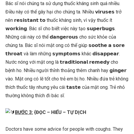
Bác sĩ nói chúng ta sử dụng thuốc kháng sinh quá nhiều.
Điều này có thể gây hại cho chúng ta. Nhiều 𝘃𝗶𝗿𝘂𝘀𝗲𝘀 trở
nên 𝗿𝗲𝘀𝗶𝘀𝘁𝗮𝗻𝘁 𝘁𝗼 thuốc kháng sinh, vì vậy thuốc ít
𝘄𝗼𝗿𝗸𝗶𝗻𝗴. Bác sĩ cho biết việc này tạo 𝘀𝘂𝗽𝗲𝗿𝗯𝘂𝗴𝘀.
Những cái này có thể 𝗱𝗮𝗻𝗴𝗲𝗿𝗼𝘂𝘀 cho sức khỏe của
chúng ta. Bác sĩ nói mật ong có thể giúp 𝘀𝗼𝗼𝘁𝗵𝗲 𝗮 𝘀𝗼𝗿𝗲
𝘁𝗵𝗿𝗼𝗮𝘁 và làm những 𝘀𝘆𝗺𝗽𝘁𝗼𝗺𝘀 khác 𝗱𝗶𝘀𝗮𝗽𝗽𝗲𝗮𝗿.
Nước nóng với mật ong là 𝘁𝗿𝗮𝗱𝗶𝘁𝗶𝗼𝗻𝗮𝗹 𝗿𝗲𝗺𝗲𝗱𝘆 cho
bệnh ho. Nhiều người thỉnh thoảng thêm chanh hay 𝗴𝗶𝗻𝗴𝗲𝗿
vào. Mật ong có lẽ tốt cho trẻ em bị ho. Nhiều đứa trẻ không
thích thuốc tây nhưng yêu cái 𝘁𝗮𝘀𝘁𝗲 của mật ong. Trẻ nhỏ
thường không thích đi bác sĩ.
BƯỚC 3:
{ĐỌC – HIỂU – TỰ DỊCH
Doctors have some advice for people with coughs. They