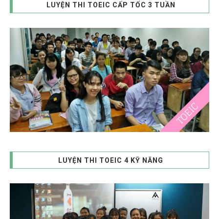
LUYỆN THI TOEIC CẤP TỐC 3 TUẦN
LUYỆN THI TOEIC 4 KỸ NĂNG