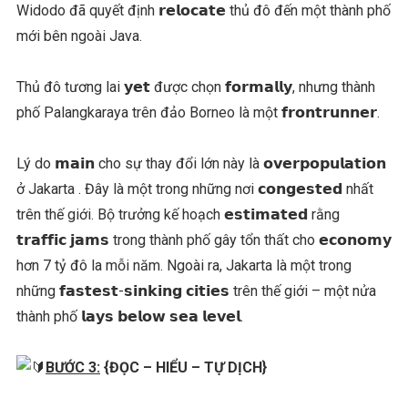
Widodo đã quyết định 𝗿𝗲𝗹𝗼𝗰𝗮𝘁𝗲 thủ đô đến một thành phố
mới bên ngoài Java.
Thủ đô tương lai 𝘆𝗲𝘁 được chọn 𝗳𝗼𝗿𝗺𝗮𝗹𝗹𝘆, nhưng thành
phố Palangkaraya trên đảo Borneo là một 𝗳𝗿𝗼𝗻𝘁𝗿𝘂𝗻𝗻𝗲𝗿.
Lý do 𝗺𝗮𝗶𝗻 cho sự thay đổi lớn này là 𝗼𝘃𝗲𝗿𝗽𝗼𝗽𝘂𝗹𝗮𝘁𝗶𝗼𝗻
ở Jakarta . Đây là một trong những nơi 𝗰𝗼𝗻𝗴𝗲𝘀𝘁𝗲𝗱 nhất
trên thế giới. Bộ trưởng kế hoạch 𝗲𝘀𝘁𝗶𝗺𝗮𝘁𝗲𝗱 rằng
𝘁𝗿𝗮𝗳𝗳𝗶𝗰 𝗷𝗮𝗺𝘀 trong thành phố gây tổn thất cho 𝗲𝗰𝗼𝗻𝗼𝗺𝘆
hơn 7 tỷ đô la mỗi năm. Ngoài ra, Jakarta là một trong
những 𝗳𝗮𝘀𝘁𝗲𝘀𝘁-𝘀𝗶𝗻𝗸𝗶𝗻𝗴 𝗰𝗶𝘁𝗶𝗲𝘀 trên thế giới – một nửa
thành phố 𝗹𝗮𝘆𝘀 𝗯𝗲𝗹𝗼𝘄 𝘀𝗲𝗮 𝗹𝗲𝘃𝗲𝗹.
BƯỚC 3:
{ĐỌC – HIỂU – TỰ DỊCH}