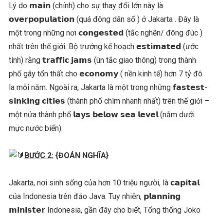
Lý do 𝗺𝗮𝗶𝗻 (chính) cho sự thay đổi lớn này là
𝗼𝘃𝗲𝗿𝗽𝗼𝗽𝘂𝗹𝗮𝘁𝗶𝗼𝗻 (quá đông dân số ) ở Jakarta . Đây là
một trong những nơi 𝗰𝗼𝗻𝗴𝗲𝘀𝘁𝗲𝗱 (tắc nghẽn/ đông đúc )
nhất trên thế giới. Bộ trưởng kế hoạch 𝗲𝘀𝘁𝗶𝗺𝗮𝘁𝗲𝗱 (ước
tính) rằng 𝘁𝗿𝗮𝗳𝗳𝗶𝗰 𝗷𝗮𝗺𝘀 (ùn tắc giao thông) trong thành
phố gây tổn thất cho 𝗲𝗰𝗼𝗻𝗼𝗺𝘆 ( nền kinh tế) hơn 7 tỷ đô
la mỗi năm. Ngoài ra, Jakarta là một trong những 𝗳𝗮𝘀𝘁𝗲𝘀𝘁-
𝘀𝗶𝗻𝗸𝗶𝗻𝗴 𝗰𝗶𝘁𝗶𝗲𝘀 (thành phố chìm nhanh nhất) trên thế giới –
một nửa thành phố 𝗹𝗮𝘆𝘀 𝗯𝗲𝗹𝗼𝘄 𝘀𝗲𝗮 𝗹𝗲𝘃𝗲𝗹 (nằm dưới
mực nước biển).
BƯỚC 2:
{ĐOÁN NGHĨA}
Jakarta, nơi sinh sống của hơn 10 triệu người, là 𝗰𝗮𝗽𝗶𝘁𝗮𝗹
của Indonesia trên đảo Java. Tuy nhiên, 𝗽𝗹𝗮𝗻𝗻𝗶𝗻𝗴
𝗺𝗶𝗻𝗶𝘀𝘁𝗲𝗿 Indonesia, gần đây cho biết, Tổng thống Joko