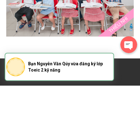
Bạn Nguyễn Văn Qúy vừa đăng ký lớp
Toeic 2 kỹ năng
Bản quyền thuộc
Tiếng Anh Thầy Giảng Cô Mai
Mọi hình thức sao chép nội dung trên website này mà chưa được sự đồng ý
đều là trái phép.
Hotline
: 0907748166 - 0778742088
Các cơ sở tại
Thủ Đức
: 51-53-68-70 Chương Dương, Phường Linh Chiểu, Quận
Thủ Đức, TP. Hồ Chí Minh
(Tuyến xe bus đi qua: 6, 8, 56, 57, 61, 89, 141)