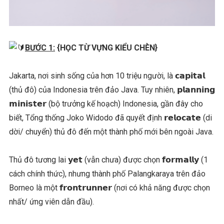
BƯỚC 1:
{HỌC TỪ VỰNG KIỂU CHÈN}
Jakarta, nơi sinh sống của hơn 10 triệu người, là 𝗰𝗮𝗽𝗶𝘁𝗮𝗹
(thủ đô) của Indonesia trên đảo Java. Tuy nhiên, 𝗽𝗹𝗮𝗻𝗻𝗶𝗻𝗴
𝗺𝗶𝗻𝗶𝘀𝘁𝗲𝗿 (bộ trưởng kế hoạch) Indonesia, gần đây cho
biết, Tổng thống Joko Widodo đã quyết định 𝗿𝗲𝗹𝗼𝗰𝗮𝘁𝗲 (di
dời/ chuyển) thủ đô đến một thành phố mới bên ngoài Java.
Thủ đô tương lai 𝘆𝗲𝘁 (vẫn chưa) được chọn 𝗳𝗼𝗿𝗺𝗮𝗹𝗹𝘆 (1
cách chính thức), nhưng thành phố Palangkaraya trên đảo
Borneo là một 𝗳𝗿𝗼𝗻𝘁𝗿𝘂𝗻𝗻𝗲𝗿 (nơi có khả năng được chọn
nhất/ ứng viên dẫn đầu).