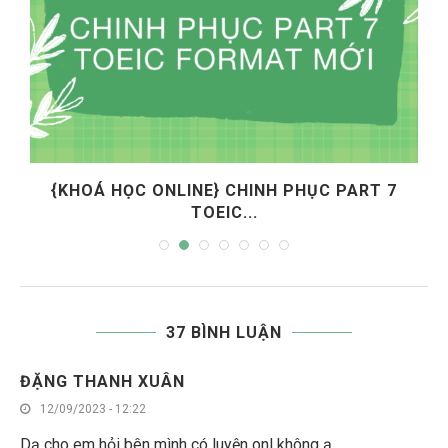
{KHOÁ HỌC ONLINE} CHINH PHỤC PART 7
TOEIC...
37 BÌNH LUẬN
ĐẶNG THANH XUÂN
12/09/2023 - 12:22
Dạ cho em hỏi bên mình có luyện onl không ạ