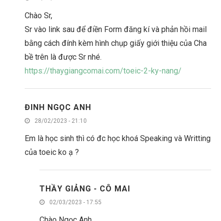
Chào Sr,
Sr vào link sau để điền Form đăng kí và phản hồi mail
bằng cách đính kèm hình chụp giấy giới thiệu của Cha
bề trên là được Sr nhé.
https://thaygiangcomai.com/toeic-2-ky-nang/
ĐINH NGỌC ANH
28/02/2023 - 21:10
Em là học sinh thì có đc học khoá Speaking và Writting
của toeic ko ạ ?
THẦY GIẢNG - CÔ MAI
02/03/2023 - 17:55
Chào Ngọc Anh,