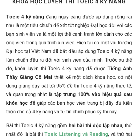
KHÓA HỌC LUYỆN THI TOEIC 4 KỸ NĂNG
Toeic 4 kỹ năng
đang ngày càng được áp dụng rộng rãi
như là một tiêu chuẩn để xét tốt nghiệp Đại học đối với các
bạn sinh viên và là một lợi thế cạnh tranh lớn dành cho các
ứng viên trong quá trình xin việc. Hiện tại có một vài trường
Đại học tại Việt Nam đã bắt đầu áp dụng Toeic 4 kỹ năng
làm chuẩn đầu ra đối với sinh viên của mình. Trước xu thế
đó, khóa luyện thi Toeic 4 kỹ năng đã được
Tiếng Anh
Thầy Giảng Cô Mai
thiết kế một cách khoa học, có nội
dụng giảng dạy sát tới 95% đề thi Toeic 4 kỹ năng thực tế,
và quan trọng nhất là
tập trung 100% vào hiệu quả sau
khóa học
để giúp các bạn học viên trang bị đầy đủ kiến
thức cho cả 4 kỹ năng và tự tin chinh phục kỳ thi này.
Bài thi Toeic 4 kỹ năng gồm
hai bài thi độc lập nhau
, thứ
nhất đó là bài thi
Toeic Listening và Reading
, và thứ hai