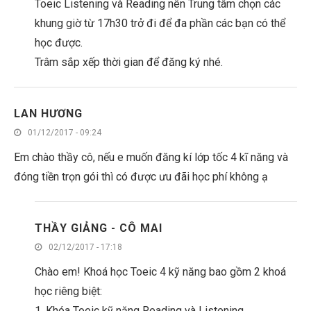
Toeic Listening và Reading nên Trung tâm chọn các
khung giờ từ 17h30 trở đi để đa phần các bạn có thể
học được.
Trâm sắp xếp thời gian để đăng ký nhé.
LAN HƯƠNG
01/12/2017 - 09:24
Em chào thầy cô, nếu e muốn đăng kí lớp tốc 4 kĩ năng và
đóng tiền trọn gói thì có được ưu đãi học phí không ạ
THẦY GIẢNG - CÔ MAI
02/12/2017 - 17:18
Chào em! Khoá học Toeic 4 kỹ năng bao gồm 2 khoá
học riêng biệt:
1. Khóa Toeic kỹ năng Reading và Listening