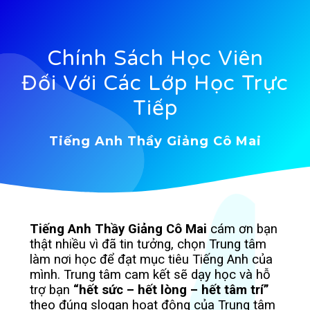
Chính Sách Học Viên
Đối Với Các Lớp Học Trực
Tiếp
Tiếng Anh Thầy Giảng Cô Mai
Tiếng Anh Thầy Giảng Cô Mai
cám ơn bạn
thật nhiều vì đã tin tưởng, chọn Trung tâm
làm nơi học để đạt mục tiêu Tiếng Anh của
mình. Trung tâm cam kết sẽ dạy học và hỗ
trợ bạn
“hết sức – hết lòng – hết tâm trí”
theo đúng slogan hoạt động của Trung tâm