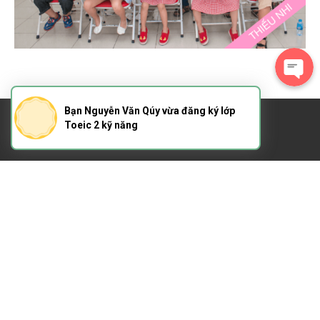
Bạn Nguyễn Văn Qúy vừa đăng ký lớp
Toeic 2 kỹ năng
Bản quyền thuộc
Tiếng Anh Thầy Giảng Cô Mai
Mọi hình thức sao chép nội dung trên website này mà chưa được sự đồng ý
đều là trái phép.
Hotline
: 0907748166 - 0778742088
Các cơ sở tại
Thủ Đức
: 51-53-68-70 Chương Dương, Phường Linh Chiểu, Quận
Thủ Đức, TP. Hồ Chí Minh
(Tuyến xe bus đi qua: 6, 8, 56, 57, 61, 89, 141)
Giờ làm việc
Sáng: 7h - 11h30
Chiều: 13 - 20h