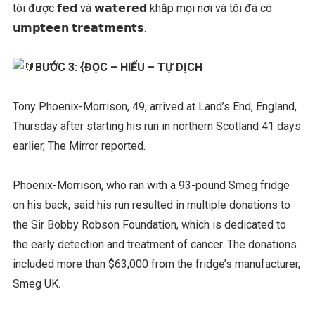
tôi được 𝗳𝗲𝗱 và 𝘄𝗮𝘁𝗲𝗿𝗲𝗱 khắp mọi nơi và tôi đã có
𝘂𝗺𝗽𝘁𝗲𝗲𝗻 𝘁𝗿𝗲𝗮𝘁𝗺𝗲𝗻𝘁𝘀.
BƯỚC 3:
{ĐỌC – HIỂU – TỰ DỊCH
Tony Phoenix-Morrison, 49, arrived at Land’s End, England,
Thursday after starting his run in northern Scotland 41 days
earlier, The Mirror reported.
Phoenix-Morrison, who ran with a 93-pound Smeg fridge
on his back, said his run resulted in multiple donations to
the Sir Bobby Robson Foundation, which is dedicated to
the early detection and treatment of cancer. The donations
included more than $63,000 from the fridge’s manufacturer,
Smeg UK.