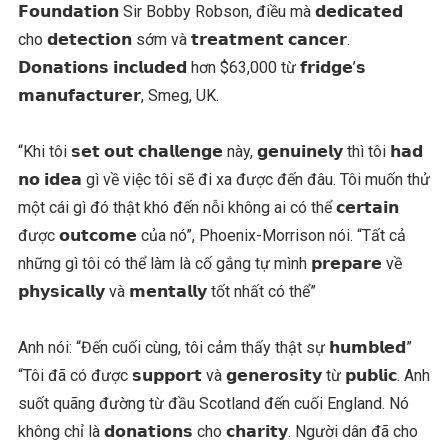
𝗙𝗼𝘂𝗻𝗱𝗮𝘁𝗶𝗼𝗻 Sir Bobby Robson, điều mà 𝗱𝗲𝗱𝗶𝗰𝗮𝘁𝗲𝗱
cho 𝗱𝗲𝘁𝗲𝗰𝘁𝗶𝗼𝗻 sớm và 𝘁𝗿𝗲𝗮𝘁𝗺𝗲𝗻𝘁 𝗰𝗮𝗻𝗰𝗲𝗿.
𝗗𝗼𝗻𝗮𝘁𝗶𝗼𝗻𝘀 𝗶𝗻𝗰𝗹𝘂𝗱𝗲𝗱 hơn $63,000 từ 𝗳𝗿𝗶𝗱𝗴𝗲’𝘀
𝗺𝗮𝗻𝘂𝗳𝗮𝗰𝘁𝘂𝗿𝗲𝗿, Smeg, UK.
“Khi tôi 𝘀𝗲𝘁 𝗼𝘂𝘁 𝗰𝗵𝗮𝗹𝗹𝗲𝗻𝗴𝗲 này, 𝗴𝗲𝗻𝘂𝗶𝗻𝗲𝗹𝘆 thì tôi 𝗵𝗮𝗱
𝗻𝗼 𝗶𝗱𝗲𝗮 gì về việc tôi sẽ đi xa được đến đâu. Tôi muốn thử
một cái gì đó thật khó đến nỗi không ai có thể 𝗰𝗲𝗿𝘁𝗮𝗶𝗻
được 𝗼𝘂𝘁𝗰𝗼𝗺𝗲 của nó”, Phoenix-Morrison nói. “Tất cả
những gì tôi có thể làm là cố gắng tự mình 𝗽𝗿𝗲𝗽𝗮𝗿𝗲 về
𝗽𝗵𝘆𝘀𝗶𝗰𝗮𝗹𝗹𝘆 và 𝗺𝗲𝗻𝘁𝗮𝗹𝗹𝘆 tốt nhất có thể”
Anh nói: “Đến cuối cùng, tôi cảm thấy thật sự 𝗵𝘂𝗺𝗯𝗹𝗲𝗱”
“Tôi đã có được 𝘀𝘂𝗽𝗽𝗼𝗿𝘁 và 𝗴𝗲𝗻𝗲𝗿𝗼𝘀𝗶𝘁𝘆 từ 𝗽𝘂𝗯𝗹𝗶𝗰. Anh
suốt quãng đường từ đầu Scotland đến cuối England. Nó
không chỉ là 𝗱𝗼𝗻𝗮𝘁𝗶𝗼𝗻𝘀 cho 𝗰𝗵𝗮𝗿𝗶𝘁𝘆. Người dân đã cho