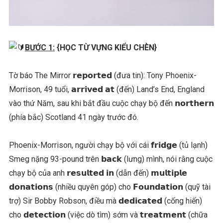
BƯỚC 1:
{HỌC TỪ VỰNG KIỂU CHÈN}
Tờ báo The Mirror 𝗿𝗲𝗽𝗼𝗿𝘁𝗲𝗱 (đưa tin): Tony Phoenix-
Morrison, 49 tuổi, 𝗮𝗿𝗿𝗶𝘃𝗲𝗱 𝗮𝘁 (đến) Land’s End, England
vào thứ Năm, sau khi bắt đầu cuộc chạy bộ đến 𝗻𝗼𝗿𝘁𝗵𝗲𝗿𝗻
(phía bắc) Scotland 41 ngày trước đó.
Phoenix-Morrison, người chạy bộ với cái 𝗳𝗿𝗶𝗱𝗴𝗲 (tủ lạnh)
Smeg nặng 93-pound trên 𝗯𝗮𝗰𝗸 (lưng) mình, nói rằng cuộc
chạy bộ của anh 𝗿𝗲𝘀𝘂𝗹𝘁𝗲𝗱 𝗶𝗻 (dẫn đến) 𝗺𝘂𝗹𝘁𝗶𝗽𝗹𝗲
𝗱𝗼𝗻𝗮𝘁𝗶𝗼𝗻𝘀 (nhiều quyên góp) cho 𝗙𝗼𝘂𝗻𝗱𝗮𝘁𝗶𝗼𝗻 (quỹ tài
trợ) Sir Bobby Robson, điều mà 𝗱𝗲𝗱𝗶𝗰𝗮𝘁𝗲𝗱 (cống hiến)
cho 𝗱𝗲𝘁𝗲𝗰𝘁𝗶𝗼𝗻 (việc dò tìm) sớm và 𝘁𝗿𝗲𝗮𝘁𝗺𝗲𝗻𝘁 (chữa