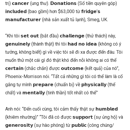
trị) 𝗰𝗮𝗻𝗰𝗲𝗿 (ung thư). 𝗗𝗼𝗻𝗮𝘁𝗶𝗼𝗻𝘀 (Số tiền quyên góp)
𝗶𝗻𝗰𝗹𝘂𝗱𝗲𝗱 (bao gồm) hơn $63,000 từ 𝗳𝗿𝗶𝗱𝗴𝗲’𝘀
𝗺𝗮𝗻𝘂𝗳𝗮𝗰𝘁𝘂𝗿𝗲𝗿 (nhà sản xuất tủ lạnh), Smeg, UK.
“Khi tôi 𝘀𝗲𝘁 𝗼𝘂𝘁 (bắt đầu) 𝗰𝗵𝗮𝗹𝗹𝗲𝗻𝗴𝗲 (thử thách) này,
𝗴𝗲𝗻𝘂𝗶𝗻𝗲𝗹𝘆 (thành thật) thì tôi 𝗵𝗮𝗱 𝗻𝗼 𝗶𝗱𝗲𝗮 (không có ý
tưởng, không biết) gì về việc tôi sẽ đi xa được đến đâu. Tôi
muốn thử một cái gì đó thật khó đến nỗi không ai có thể
𝗰𝗲𝗿𝘁𝗮𝗶𝗻 (chắc chắn) được 𝗼𝘂𝘁𝗰𝗼𝗺𝗲 (kết quả) của nó”,
Phoenix-Morrison nói. “Tất cả những gì tôi có thể làm là cố
gắng tự mình 𝗽𝗿𝗲𝗽𝗮𝗿𝗲 (chuẩn bị) về 𝗽𝗵𝘆𝘀𝗶𝗰𝗮𝗹𝗹𝘆 (thể
chất) và 𝗺𝗲𝗻𝘁𝗮𝗹𝗹𝘆 (tinh thần) tốt nhất có thể”
Anh nói: “Đến cuối cùng, tôi cảm thấy thật sự 𝗵𝘂𝗺𝗯𝗹𝗲𝗱
(khiêm nhường)” “Tôi đã có được 𝘀𝘂𝗽𝗽𝗼𝗿𝘁 (sự ủng hộ) và
𝗴𝗲𝗻𝗲𝗿𝗼𝘀𝗶𝘁𝘆 (sự hào phóng) từ 𝗽𝘂𝗯𝗹𝗶𝗰 (công chúng/