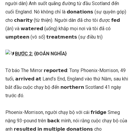
người dân) Anh suốt quãng đường từ đầu Scotland đến
cuối England. Nó không chỉ là 𝗱𝗼𝗻𝗮𝘁𝗶𝗼𝗻𝘀 (sự quyên góp)
cho 𝗰𝗵𝗮𝗿𝗶𝘁𝘆 (từ thiện). Người dân đã cho tôi được 𝗳𝗲𝗱
(ăn) và 𝘄𝗮𝘁𝗲𝗿𝗲𝗱 (uống) khắp mọi nơi và tôi đã có
𝘂𝗺𝗽𝘁𝗲𝗲𝗻 (vô số) 𝘁𝗿𝗲𝗮𝘁𝗺𝗲𝗻𝘁𝘀 (sự điều trị)
BƯỚC 2:
{ĐOÁN NGHĨA}
Tờ báo The Mirror 𝗿𝗲𝗽𝗼𝗿𝘁𝗲𝗱: Tony Phoenix-Morrison, 49
tuổi, 𝗮𝗿𝗿𝗶𝘃𝗲𝗱 𝗮𝘁 Land’s End, England vào thứ Năm, sau khi
bắt đầu cuộc chạy bộ đến 𝗻𝗼𝗿𝘁𝗵𝗲𝗿𝗻 Scotland 41 ngày
trước đó.
Phoenix-Morrison, người chạy bộ với cái 𝗳𝗿𝗶𝗱𝗴𝗲 Smeg
nặng 93-pound trên 𝗯𝗮𝗰𝗸 mình, nói rằng cuộc chạy bộ của
anh 𝗿𝗲𝘀𝘂𝗹𝘁𝗲𝗱 𝗶𝗻 𝗺𝘂𝗹𝘁𝗶𝗽𝗹𝗲 𝗱𝗼𝗻𝗮𝘁𝗶𝗼𝗻𝘀 cho