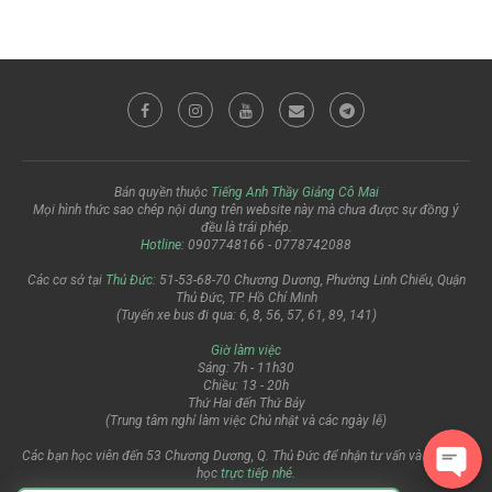
Bản quyền thuộc
Tiếng Anh Thầy Giảng Cô Mai
Mọi hình thức sao chép nội dung trên website này mà chưa được sự đồng ý
đều là trái phép.
Hotline
: 0907748166 - 0778742088
Các cơ sở tại
Thủ Đức
: 51-53-68-70 Chương Dương, Phường Linh Chiểu, Quận
Thủ Đức, TP. Hồ Chí Minh
(Tuyến xe bus đi qua: 6, 8, 56, 57, 61, 89, 141)
Giờ làm việc
Sáng: 7h - 11h30
Chiều: 13 - 20h
Thứ Hai đến Thứ Bảy
(Trung tâm nghỉ làm việc Chủ nhật và các ngày lễ)
Các bạn học viên đến 53 Chương Dương, Q. Thủ Đức để nhận tư vấn và đăng ký
học
trực tiếp nhé
.