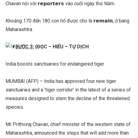
Chavan nói với 𝗿𝗲𝗽𝗼𝗿𝘁𝗲𝗿𝘀 vào cuối ngày thứ Năm.
Khoảng 170 đến 180 con hổ được cho là 𝗿𝗲𝗺𝗮𝗶𝗻, ở bang
Maharashtra.
BƯỚC 3:
{ĐỌC – HIỂU – TỰ DỊCH
India boosts sanctuaries for endangered tiger
MUMBAI (AFP) – India has approved four new tiger
sanctuaries and a ‘tiger corridor’ in the latest of a series of
measures designed to stem the decline of the threatened
species.
Mr Prithviraj Chavan, chief minister of the western state of
Maharashtra, announced the steps that will add more than