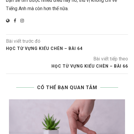
bạn sẽ tìm được nhiều điều hay ho, thú vị không chỉ về
Tiếng Anh mà còn hơn thế nữa.
Bài viết trước đó
HỌC TỪ VỰNG KIỂU CHÈN – BÀI 64
Bài viết tiếp theo
HỌC TỪ VỰNG KIỂU CHÈN – BÀI 66
CÓ THỂ BẠN QUAN TÂM