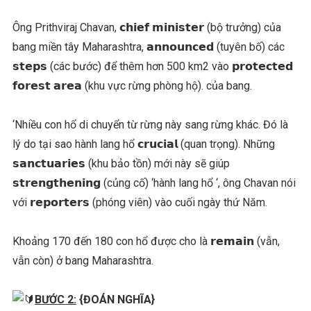
Ông Prithviraj Chavan, 𝗰𝗵𝗶𝗲𝗳 𝗺𝗶𝗻𝗶𝘀𝘁𝗲𝗿 (bộ trưởng) của
bang miền tây Maharashtra, 𝗮𝗻𝗻𝗼𝘂𝗻𝗰𝗲𝗱 (tuyên bố) các
𝘀𝘁𝗲𝗽𝘀 (các bước) để thêm hơn 500 km2 vào 𝗽𝗿𝗼𝘁𝗲𝗰𝘁𝗲𝗱
𝗳𝗼𝗿𝗲𝘀𝘁 𝗮𝗿𝗲𝗮 (khu vực rừng phòng hộ). của bang.
‘Nhiều con hổ di chuyển từ rừng này sang rừng khác. Đó là
lý do tại sao hành lang hổ 𝗰𝗿𝘂𝗰𝗶𝗮𝗹 (quan trọng). Những
𝘀𝗮𝗻𝗰𝘁𝘂𝗮𝗿𝗶𝗲𝘀 (khu bảo tồn) mới này sẽ giúp
𝘀𝘁𝗿𝗲𝗻𝗴𝘁𝗵𝗲𝗻𝗶𝗻𝗴 (củng cố) ‘hành lang hổ ‘, ông Chavan nói
với 𝗿𝗲𝗽𝗼𝗿𝘁𝗲𝗿𝘀 (phóng viên) vào cuối ngày thứ Năm.
Khoảng 170 đến 180 con hổ được cho là 𝗿𝗲𝗺𝗮𝗶𝗻 (vẫn,
vẫn còn) ở bang Maharashtra.
BƯỚC 2:
{ĐOÁN NGHĨA}