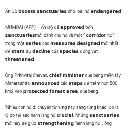
Ấn Độ 𝗯𝗼𝗼𝘀𝘁𝘀 𝘀𝗮𝗻𝗰𝘁𝘂𝗮𝗿𝗶𝗲𝘀 cho loài hổ 𝗲𝗻𝗱𝗮𝗻𝗴𝗲𝗿𝗲𝗱
MUMBAI (AFP) – Ấn Độ đã 𝗮𝗽𝗽𝗿𝗼𝘃𝗲𝗱 bốn
𝘀𝗮𝗻𝗰𝘁𝘂𝗮𝗿𝗶𝗲𝘀mới dành cho hổ và một ” 𝗰𝗼𝗿𝗿𝗶𝗱𝗼𝗿 hổ”
trong một 𝘀𝗲𝗿𝗶𝗲𝘀 các 𝗺𝗲𝗮𝘀𝘂𝗿𝗲𝘀 𝗱𝗲𝘀𝗶𝗴𝗻𝗲𝗱 mới nhất
để 𝘀𝘁𝗲𝗺 sự 𝗱𝗲𝗰𝗹𝗶𝗻𝗲 của 𝘀𝗽𝗲𝗰𝗶𝗲𝘀 động vật
𝘁𝗵𝗿𝗲𝗮𝘁𝗲𝗻𝗲𝗱.
Ông Prithviraj Chavan, 𝗰𝗵𝗶𝗲𝗳 𝗺𝗶𝗻𝗶𝘀𝘁𝗲𝗿 của bang miền tây
Maharashtra, 𝗮𝗻𝗻𝗼𝘂𝗻𝗰𝗲𝗱 các 𝘀𝘁𝗲𝗽𝘀 để thêm hơn 500
km2 vào 𝗽𝗿𝗼𝘁𝗲𝗰𝘁𝗲𝗱 𝗳𝗼𝗿𝗲𝘀𝘁 𝗮𝗿𝗲𝗮. của bang.
‘Nhiều con hổ di chuyển từ rừng này sang rừng khác. Đó là
lý do tại sao hành lang hổ 𝗰𝗿𝘂𝗰𝗶𝗮𝗹. Những 𝘀𝗮𝗻𝗰𝘁𝘂𝗮𝗿𝗶𝗲𝘀
mới này sẽ giúp 𝘀𝘁𝗿𝗲𝗻𝗴𝘁𝗵𝗲𝗻𝗶𝗻𝗴 ‘hành lang hổ ‘, ông