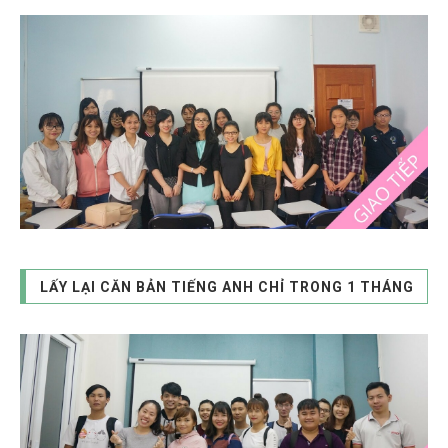
LẤY LẠI CĂN BẢN TIẾNG ANH CHỈ TRONG 1 THÁNG