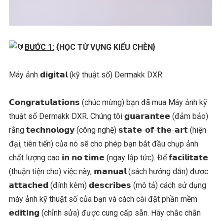
BƯỚC 1:
{HỌC TỪ VỰNG KIỂU CHÈN}
Máy ảnh 𝗱𝗶𝗴𝗶𝘁𝗮𝗹 (kỹ thuật số) Dermakk DXR
𝗖𝗼𝗻𝗴𝗿𝗮𝘁𝘂𝗹𝗮𝘁𝗶𝗼𝗻𝘀 (chúc mừng) bạn đã mua Máy ảnh kỹ
thuật số Dermakk DXR. Chúng tôi 𝗴𝘂𝗮𝗿𝗮𝗻𝘁𝗲𝗲 (đảm bảo)
rằng 𝘁𝗲𝗰𝗵𝗻𝗼𝗹𝗼𝗴𝘆 (công nghệ) 𝘀𝘁𝗮𝘁𝗲-𝗼𝗳-𝘁𝗵𝗲-𝗮𝗿𝘁 (hiện
đại, tiên tiến) của nó sẽ cho phép bạn bắt đầu chụp ảnh
chất lượng cao 𝗶𝗻 𝗻𝗼 𝘁𝗶𝗺𝗲 (ngay lập tức). Để 𝗳𝗮𝗰𝗶𝗹𝗶𝘁𝗮𝘁𝗲
(thuận tiện cho) việc này, 𝗺𝗮𝗻𝘂𝗮𝗹 (sách hướng dẫn) được
𝗮𝘁𝘁𝗮𝗰𝗵𝗲𝗱 (đính kèm) 𝗱𝗲𝘀𝗰𝗿𝗶𝗯𝗲𝘀 (mô tả) cách sử dụng
máy ảnh kỹ thuật số của bạn và cách cài đặt phần mềm
𝗲𝗱𝗶𝘁𝗶𝗻𝗴 (chỉnh sửa) được cung cấp sẵn. Hãy chắc chắn