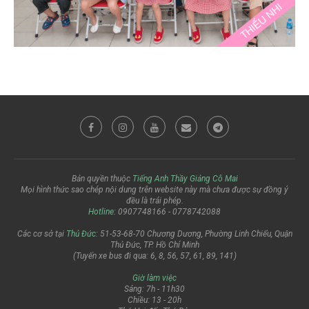
Bản quyền thuộc
Tiếng Anh Thầy Giảng Cô Mai
Mọi hình thức sao chép nội dung trên website này mà chưa được sự đồng ý
đều là trái phép.
Hotline
: 0907748166 - 0778742088
Các cơ sở tại
Thủ Đức
: 51-53-68-70 Chương Dương, Phường Linh Chiểu, Quận
Thủ Đức, TP. Hồ Chí Minh
(Tuyến xe bus đi qua: 6, 8, 56, 57, 61, 89, 141)
Giờ làm việc
Sáng: 7h - 11h30
Chiều: 13 - 20h