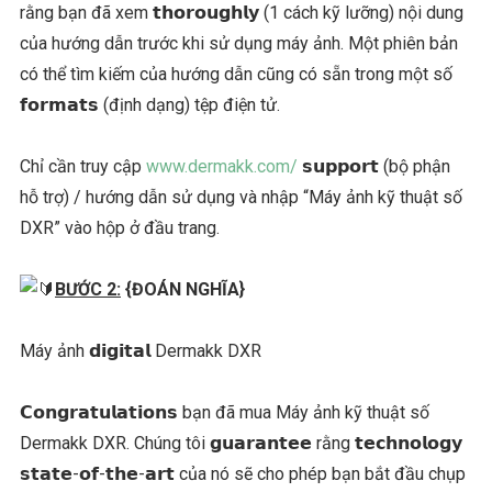
rằng bạn đã xem 𝘁𝗵𝗼𝗿𝗼𝘂𝗴𝗵𝗹𝘆 (1 cách kỹ lưỡng) nội dung
của hướng dẫn trước khi sử dụng máy ảnh. Một phiên bản
có thể tìm kiếm của hướng dẫn cũng có sẵn trong một số
𝗳𝗼𝗿𝗺𝗮𝘁𝘀 (định dạng) tệp điện tử.
Chỉ cần truy cập
www.dermakk.com/
𝘀𝘂𝗽𝗽𝗼𝗿𝘁 (bộ phận
hỗ trợ) / hướng dẫn sử dụng và nhập “Máy ảnh kỹ thuật số
DXR” vào hộp ở đầu trang.
BƯỚC 2:
{ĐOÁN NGHĨA}
Máy ảnh 𝗱𝗶𝗴𝗶𝘁𝗮𝗹 Dermakk DXR
𝗖𝗼𝗻𝗴𝗿𝗮𝘁𝘂𝗹𝗮𝘁𝗶𝗼𝗻𝘀 bạn đã mua Máy ảnh kỹ thuật số
Dermakk DXR. Chúng tôi 𝗴𝘂𝗮𝗿𝗮𝗻𝘁𝗲𝗲 rằng 𝘁𝗲𝗰𝗵𝗻𝗼𝗹𝗼𝗴𝘆
𝘀𝘁𝗮𝘁𝗲-𝗼𝗳-𝘁𝗵𝗲-𝗮𝗿𝘁 của nó sẽ cho phép bạn bắt đầu chụp