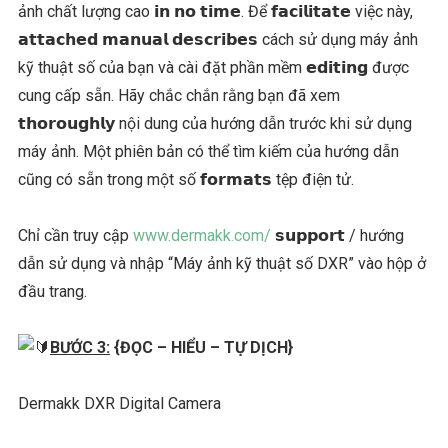
ảnh chất lượng cao 𝗶𝗻 𝗻𝗼 𝘁𝗶𝗺𝗲. Để 𝗳𝗮𝗰𝗶𝗹𝗶𝘁𝗮𝘁𝗲 việc này,
𝗮𝘁𝘁𝗮𝗰𝗵𝗲𝗱 𝗺𝗮𝗻𝘂𝗮𝗹 𝗱𝗲𝘀𝗰𝗿𝗶𝗯𝗲𝘀 cách sử dụng máy ảnh
kỹ thuật số của bạn và cài đặt phần mềm 𝗲𝗱𝗶𝘁𝗶𝗻𝗴 được
cung cấp sẵn. Hãy chắc chắn rằng bạn đã xem
𝘁𝗵𝗼𝗿𝗼𝘂𝗴𝗵𝗹𝘆 nội dung của hướng dẫn trước khi sử dụng
máy ảnh. Một phiên bản có thể tìm kiếm của hướng dẫn
cũng có sẵn trong một số 𝗳𝗼𝗿𝗺𝗮𝘁𝘀 tệp điện tử.
Chỉ cần truy cập
www.dermakk.com/
𝘀𝘂𝗽𝗽𝗼𝗿𝘁 / hướng
dẫn sử dụng và nhập “Máy ảnh kỹ thuật số DXR” vào hộp ở
đầu trang.
BƯỚC 3:
{ĐỌC – HIỂU – TỰ DỊCH}
Dermakk DXR Digital Camera