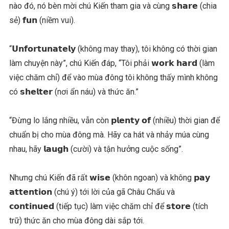
nào đó, nó bèn mời chú Kiến tham gia và cùng 𝘀𝗵𝗮𝗿𝗲 (chia
sẻ) 𝗳𝘂𝗻 (niềm vui).
“𝗨𝗻𝗳𝗼𝗿𝘁𝘂𝗻𝗮𝘁𝗲𝗹𝘆 (không may thay), tôi không có thời gian
làm chuyện này”, chú Kiến đáp, “Tôi phải 𝘄𝗼𝗿𝗸 𝗵𝗮𝗿𝗱 (làm
việc chăm chỉ) để vào mùa đông tôi không thấy mình không
có 𝘀𝗵𝗲𝗹𝘁𝗲𝗿 (nơi ẩn náu) và thức ăn.”
“Đừng lo lắng nhiều, vẫn còn 𝗽𝗹𝗲𝗻𝘁𝘆 𝗼𝗳 (nhiều) thời gian để
chuẩn bị cho mùa đông mà. Hãy ca hát và nhảy múa cùng
nhau, hãy 𝗹𝗮𝘂𝗴𝗵 (cười) và tận hưởng cuộc sống”.
Nhưng chú Kiến đã rất 𝘄𝗶𝘀𝗲 (khôn ngoan) và không 𝗽𝗮𝘆
𝗮𝘁𝘁𝗲𝗻𝘁𝗶𝗼𝗻 (chú ý) tới lời của gã Châu Chấu và
𝗰𝗼𝗻𝘁𝗶𝗻𝘂𝗲𝗱 (tiếp tục) làm việc chăm chỉ để 𝘀𝘁𝗼𝗿𝗲 (tích
trữ) thức ăn cho mùa đông dài sắp tới.