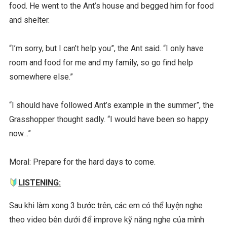
food. He went to the Ant’s house and begged him for food
and shelter.
“I’m sorry, but I can’t help you”, the Ant said. “I only have
room and food for me and my family, so go find help
somewhere else.”
“I should have followed Ant’s example in the summer”, the
Grasshopper thought sadly. “I would have been so happy
now…”
Moral: Prepare for the hard days to come.
LISTENING:
Sau khi làm xong 3 bước trên, các em có thể luyện nghe
theo video bên dưới để improve kỹ năng nghe của mình