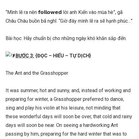
“Mình lẽ ra nên 𝗳𝗼𝗹𝗹𝗼𝘄𝗲𝗱 lời anh Kiến vào mùa hè”, gã
Châu Châu buồn bã nghĩ. “Giờ đây mình lẽ ra sẽ hạnh phúc…”
Bài học: Hãy chuẩn bị cho những ngày khó khăn sắp đến.
BƯỚC 3:
{ĐỌC – HIỂU – TỰ DỊCH}
The Ant and the Grasshopper
It was summer, hot and sunny, and, instead of working and
preparing for winter, a Grasshopper preferred to dance,
sing and play his violin at his leisure, not minding that
these wonderful days will soon be over, that cold and rainy
days will soon be near. On seeing a hardworking Ant
passing by him, preparing for the hard winter that was to