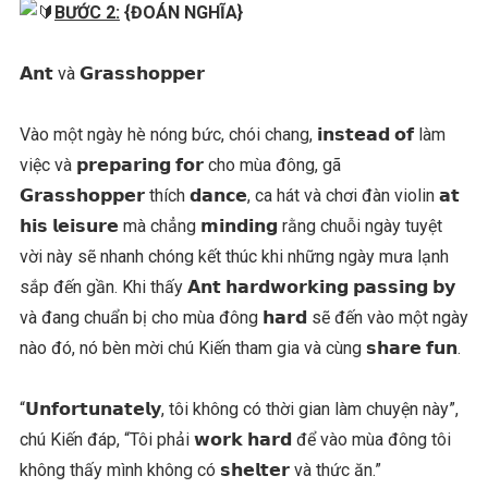
BƯỚC 2:
{ĐOÁN NGHĨA}
𝗔𝗻𝘁 và 𝗚𝗿𝗮𝘀𝘀𝗵𝗼𝗽𝗽𝗲𝗿
Vào một ngày hè nóng bức, chói chang, 𝗶𝗻𝘀𝘁𝗲𝗮𝗱 𝗼𝗳 làm
việc và 𝗽𝗿𝗲𝗽𝗮𝗿𝗶𝗻𝗴 𝗳𝗼𝗿 cho mùa đông, gã
𝗚𝗿𝗮𝘀𝘀𝗵𝗼𝗽𝗽𝗲𝗿 thích 𝗱𝗮𝗻𝗰𝗲, ca hát và chơi đàn violin 𝗮𝘁
𝗵𝗶𝘀 𝗹𝗲𝗶𝘀𝘂𝗿𝗲 mà chẳng 𝗺𝗶𝗻𝗱𝗶𝗻𝗴 rằng chuỗi ngày tuyệt
vời này sẽ nhanh chóng kết thúc khi những ngày mưa lạnh
sắp đến gần. Khi thấy 𝗔𝗻𝘁 𝗵𝗮𝗿𝗱𝘄𝗼𝗿𝗸𝗶𝗻𝗴 𝗽𝗮𝘀𝘀𝗶𝗻𝗴 𝗯𝘆
và đang chuẩn bị cho mùa đông 𝗵𝗮𝗿𝗱 sẽ đến vào một ngày
nào đó, nó bèn mời chú Kiến tham gia và cùng 𝘀𝗵𝗮𝗿𝗲 𝗳𝘂𝗻.
“𝗨𝗻𝗳𝗼𝗿𝘁𝘂𝗻𝗮𝘁𝗲𝗹𝘆, tôi không có thời gian làm chuyện này”,
chú Kiến đáp, “Tôi phải 𝘄𝗼𝗿𝗸 𝗵𝗮𝗿𝗱 để vào mùa đông tôi
không thấy mình không có 𝘀𝗵𝗲𝗹𝘁𝗲𝗿 và thức ăn.”