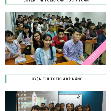
LUYỆN THI TOEIC CẤP TỐC 3 TUẦN
LUYỆN THI TOEIC 4 KỸ NĂNG