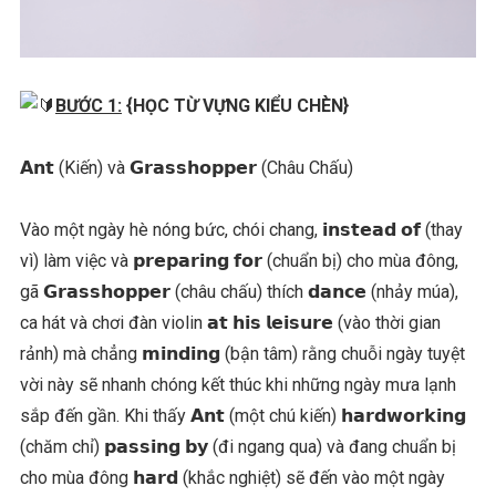
BƯỚC 1:
{HỌC TỪ VỰNG KIỂU CHÈN}
𝗔𝗻𝘁 (Kiến) và 𝗚𝗿𝗮𝘀𝘀𝗵𝗼𝗽𝗽𝗲𝗿 (Châu Chấu)
Vào một ngày hè nóng bức, chói chang, 𝗶𝗻𝘀𝘁𝗲𝗮𝗱 𝗼𝗳 (thay
vì) làm việc và 𝗽𝗿𝗲𝗽𝗮𝗿𝗶𝗻𝗴 𝗳𝗼𝗿 (chuẩn bị) cho mùa đông,
gã 𝗚𝗿𝗮𝘀𝘀𝗵𝗼𝗽𝗽𝗲𝗿 (châu chấu) thích 𝗱𝗮𝗻𝗰𝗲 (nhảy múa),
ca hát và chơi đàn violin 𝗮𝘁 𝗵𝗶𝘀 𝗹𝗲𝗶𝘀𝘂𝗿𝗲 (vào thời gian
rảnh) mà chẳng 𝗺𝗶𝗻𝗱𝗶𝗻𝗴 (bận tâm) rằng chuỗi ngày tuyệt
vời này sẽ nhanh chóng kết thúc khi những ngày mưa lạnh
sắp đến gần. Khi thấy 𝗔𝗻𝘁 (một chú kiến) 𝗵𝗮𝗿𝗱𝘄𝗼𝗿𝗸𝗶𝗻𝗴
(chăm chỉ) 𝗽𝗮𝘀𝘀𝗶𝗻𝗴 𝗯𝘆 (đi ngang qua) và đang chuẩn bị
cho mùa đông 𝗵𝗮𝗿𝗱 (khắc nghiệt) sẽ đến vào một ngày