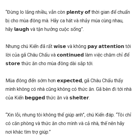
“Đừng lo lắng nhiều, vẫn còn 𝗽𝗹𝗲𝗻𝘁𝘆 𝗼𝗳 thời gian để chuẩn
bị cho mùa đông mà. Hãy ca hát và nhảy múa cùng nhau,
hãy 𝗹𝗮𝘂𝗴𝗵 và tận hưởng cuộc sống”.
Nhưng chú Kiến đã rất 𝘄𝗶𝘀𝗲 và không 𝗽𝗮𝘆 𝗮𝘁𝘁𝗲𝗻𝘁𝗶𝗼𝗻 tới
lời của gã Châu Chấu và 𝗰𝗼𝗻𝘁𝗶𝗻𝘂𝗲𝗱 làm việc chăm chỉ để
𝘀𝘁𝗼𝗿𝗲 thức ăn cho mùa đông dài sắp tới.
Mùa đông đến sớm hơn 𝗲𝘅𝗽𝗲𝗰𝘁𝗲𝗱, gã Châu Chấu thấy
mình không có nhà cũng không có thức ăn. Gã bèn đi tới nhà
của Kiến 𝗯𝗲𝗴𝗴𝗲𝗱 thức ăn và 𝘀𝗵𝗲𝗹𝘁𝗲𝗿.
“Xin lỗi, nhưng tôi không thể giúp anh”, chú Kiến đáp. “Tôi chỉ
có căn phòng và thức ăn cho mình và cả nhà, thế nên hãy
nơi khác tìm trợ giúp.”