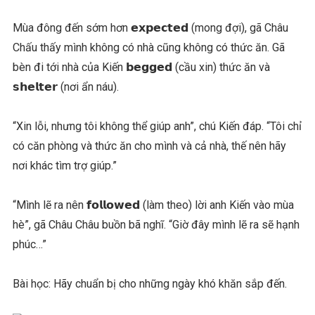
Mùa đông đến sớm hơn 𝗲𝘅𝗽𝗲𝗰𝘁𝗲𝗱 (mong đợi), gã Châu
Chấu thấy mình không có nhà cũng không có thức ăn. Gã
bèn đi tới nhà của Kiến 𝗯𝗲𝗴𝗴𝗲𝗱 (cầu xin) thức ăn và
𝘀𝗵𝗲𝗹𝘁𝗲𝗿 (nơi ẩn náu).
“Xin lỗi, nhưng tôi không thể giúp anh”, chú Kiến đáp. “Tôi chỉ
có căn phòng và thức ăn cho mình và cả nhà, thế nên hãy
nơi khác tìm trợ giúp.”
“Mình lẽ ra nên 𝗳𝗼𝗹𝗹𝗼𝘄𝗲𝗱 (làm theo) lời anh Kiến vào mùa
hè”, gã Châu Châu buồn bã nghĩ. “Giờ đây mình lẽ ra sẽ hạnh
phúc…”
Bài học: Hãy chuẩn bị cho những ngày khó khăn sắp đến.