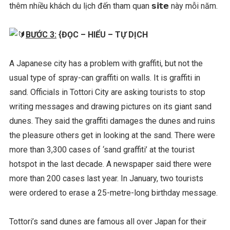
thêm nhiều khách du lịch đến tham quan 𝘀𝗶𝘁𝗲 này mỗi năm.
BƯỚC 3:
{ĐỌC – HIỂU – TỰ DỊCH
A Japanese city has a problem with graffiti, but not the
usual type of spray-can graffiti on walls. It is graffiti in
sand. Officials in Tottori City are asking tourists to stop
writing messages and drawing pictures on its giant sand
dunes. They said the graffiti damages the dunes and ruins
the pleasure others get in looking at the sand. There were
more than 3,300 cases of ‘sand graffiti’ at the tourist
hotspot in the last decade. A newspaper said there were
more than 200 cases last year. In January, two tourists
were ordered to erase a 25-metre-long birthday message.
Tottori’s sand dunes are famous all over Japan for their