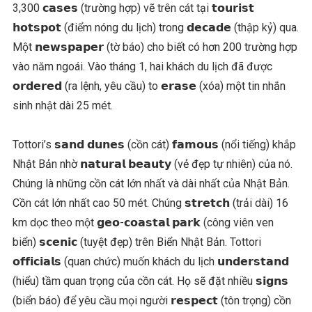
3,300 𝗰𝗮𝘀𝗲𝘀 (trường hợp) vẽ trên cát tại 𝘁𝗼𝘂𝗿𝗶𝘀𝘁
𝗵𝗼𝘁𝘀𝗽𝗼𝘁 (điểm nóng du lịch) trong 𝗱𝗲𝗰𝗮𝗱𝗲 (thập kỷ) qua.
Một 𝗻𝗲𝘄𝘀𝗽𝗮𝗽𝗲𝗿 (tờ báo) cho biết có hơn 200 trường hợp
vào năm ngoái. Vào tháng 1, hai khách du lịch đã được
𝗼𝗿𝗱𝗲𝗿𝗲𝗱 (ra lệnh, yêu cầu) to 𝗲𝗿𝗮𝘀𝗲 (xóa) một tin nhắn
sinh nhật dài 25 mét.
Tottori’s 𝘀𝗮𝗻𝗱 𝗱𝘂𝗻𝗲𝘀 (cồn cát) 𝗳𝗮𝗺𝗼𝘂𝘀 (nổi tiếng) khắp
Nhật Bản nhờ 𝗻𝗮𝘁𝘂𝗿𝗮𝗹 𝗯𝗲𝗮𝘂𝘁𝘆 (vẻ đẹp tự nhiên) của nó.
Chúng là những cồn cát lớn nhất và dài nhất của Nhật Bản.
Cồn cát lớn nhất cao 50 mét. Chúng 𝘀𝘁𝗿𝗲𝘁𝗰𝗵 (trải dài) 16
km dọc theo một 𝗴𝗲𝗼-𝗰𝗼𝗮𝘀𝘁𝗮𝗹 𝗽𝗮𝗿𝗸 (công viên ven
biển) 𝘀𝗰𝗲𝗻𝗶𝗰 (tuyệt đẹp) trên Biển Nhật Bản. Tottori
𝗼𝗳𝗳𝗶𝗰𝗶𝗮𝗹𝘀 (quan chức) muốn khách du lịch 𝘂𝗻𝗱𝗲𝗿𝘀𝘁𝗮𝗻𝗱
(hiểu) tầm quan trọng của cồn cát. Họ sẽ đặt nhiều 𝘀𝗶𝗴𝗻𝘀
(biển báo) để yêu cầu mọi người 𝗿𝗲𝘀𝗽𝗲𝗰𝘁 (tôn trọng) cồn