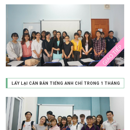
LẤY LẠI CĂN BẢN TIẾNG ANH CHỈ TRONG 1 THÁNG