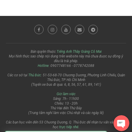
Bản quyền thuộc
Tiếng Anh Thầy Giảng Cô Mai
Mọi hình thức sao chép nội dung trên website này mà chưa được sự đồng ý
đều là trái phép.
Hotline
: 0907748166 - 0778742088
Các cơ sở tại
Thủ Đức
: 51-53-68-70 Chương Dương, Phường Linh Chiểu, Quận
Thủ Đức, TP. Hồ Chí Minh
(Tuyến xe bus đi qua: 6, 8, 56, 57, 61, 89, 141)
Giờ làm việc
Sáng: 7h - 11h30
Chiều: 13 - 20h
Thứ Hai đến Thứ Bảy
(Trung tâm nghỉ làm việc Chủ nhật và các ngày lễ)
Các bạn học viên đến 53 Chương Dương, Q. Thủ Đức để nhận tư vấn và đăng ký
học
trực tiếp nhé
.