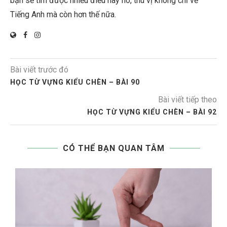
bạn sẽ tìm được nhiều điều hay ho, thú vị không chỉ về
Tiếng Anh mà còn hơn thế nữa.
Bài viết trước đó
HỌC TỪ VỰNG KIỂU CHÈN – BÀI 90
Bài viết tiếp theo
HỌC TỪ VỰNG KIỂU CHÈN – BÀI 92
CÓ THỂ BẠN QUAN TÂM