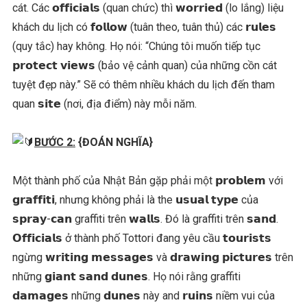
cát. Các 𝗼𝗳𝗳𝗶𝗰𝗶𝗮𝗹𝘀 (quan chức) thì 𝘄𝗼𝗿𝗿𝗶𝗲𝗱 (lo lắng) liệu
khách du lịch có 𝗳𝗼𝗹𝗹𝗼𝘄 (tuân theo, tuân thủ) các 𝗿𝘂𝗹𝗲𝘀
(quy tắc) hay không. Họ nói: “Chúng tôi muốn tiếp tục
𝗽𝗿𝗼𝘁𝗲𝗰𝘁 𝘃𝗶𝗲𝘄𝘀 (bảo vệ cảnh quan) của những cồn cát
tuyệt đẹp này.” Sẽ có thêm nhiều khách du lịch đến tham
quan 𝘀𝗶𝘁𝗲 (nơi, địa điểm) này mỗi năm.
BƯỚC 2:
{ĐOÁN NGHĨA}
Một thành phố của Nhật Bản gặp phải một 𝗽𝗿𝗼𝗯𝗹𝗲𝗺 với
𝗴𝗿𝗮𝗳𝗳𝗶𝘁𝗶, nhưng không phải là the 𝘂𝘀𝘂𝗮𝗹 𝘁𝘆𝗽𝗲 của
𝘀𝗽𝗿𝗮𝘆-𝗰𝗮𝗻 graffiti trên 𝘄𝗮𝗹𝗹𝘀. Đó là graffiti trên 𝘀𝗮𝗻𝗱.
𝗢𝗳𝗳𝗶𝗰𝗶𝗮𝗹𝘀 ở thành phố Tottori đang yêu cầu 𝘁𝗼𝘂𝗿𝗶𝘀𝘁𝘀
ngừng 𝘄𝗿𝗶𝘁𝗶𝗻𝗴 𝗺𝗲𝘀𝘀𝗮𝗴𝗲𝘀 và 𝗱𝗿𝗮𝘄𝗶𝗻𝗴 𝗽𝗶𝗰𝘁𝘂𝗿𝗲𝘀 trên
những 𝗴𝗶𝗮𝗻𝘁 𝘀𝗮𝗻𝗱 𝗱𝘂𝗻𝗲𝘀. Họ nói rằng graffiti
𝗱𝗮𝗺𝗮𝗴𝗲𝘀 những 𝗱𝘂𝗻𝗲𝘀 này and 𝗿𝘂𝗶𝗻𝘀 niềm vui của