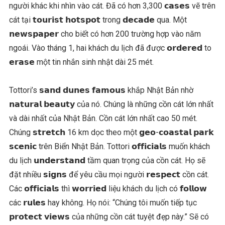
người khác khi nhìn vào cát. Đã có hơn 3,300 𝗰𝗮𝘀𝗲𝘀 vẽ trên
cát tại 𝘁𝗼𝘂𝗿𝗶𝘀𝘁 𝗵𝗼𝘁𝘀𝗽𝗼𝘁 trong 𝗱𝗲𝗰𝗮𝗱𝗲 qua. Một
𝗻𝗲𝘄𝘀𝗽𝗮𝗽𝗲𝗿 cho biết có hơn 200 trường hợp vào năm
ngoái. Vào tháng 1, hai khách du lịch đã được 𝗼𝗿𝗱𝗲𝗿𝗲𝗱 to
𝗲𝗿𝗮𝘀𝗲 một tin nhắn sinh nhật dài 25 mét.
Tottori’s 𝘀𝗮𝗻𝗱 𝗱𝘂𝗻𝗲𝘀 𝗳𝗮𝗺𝗼𝘂𝘀 khắp Nhật Bản nhờ
𝗻𝗮𝘁𝘂𝗿𝗮𝗹 𝗯𝗲𝗮𝘂𝘁𝘆 của nó. Chúng là những cồn cát lớn nhất
và dài nhất của Nhật Bản. Cồn cát lớn nhất cao 50 mét.
Chúng 𝘀𝘁𝗿𝗲𝘁𝗰𝗵 16 km dọc theo một 𝗴𝗲𝗼-𝗰𝗼𝗮𝘀𝘁𝗮𝗹 𝗽𝗮𝗿𝗸
𝘀𝗰𝗲𝗻𝗶𝗰 trên Biển Nhật Bản. Tottori 𝗼𝗳𝗳𝗶𝗰𝗶𝗮𝗹𝘀 muốn khách
du lịch 𝘂𝗻𝗱𝗲𝗿𝘀𝘁𝗮𝗻𝗱 tầm quan trọng của cồn cát. Họ sẽ
đặt nhiều 𝘀𝗶𝗴𝗻𝘀 để yêu cầu mọi người 𝗿𝗲𝘀𝗽𝗲𝗰𝘁 cồn cát.
Các 𝗼𝗳𝗳𝗶𝗰𝗶𝗮𝗹𝘀 thì 𝘄𝗼𝗿𝗿𝗶𝗲𝗱 liệu khách du lịch có 𝗳𝗼𝗹𝗹𝗼𝘄
các 𝗿𝘂𝗹𝗲𝘀 hay không. Họ nói: “Chúng tôi muốn tiếp tục
𝗽𝗿𝗼𝘁𝗲𝗰𝘁 𝘃𝗶𝗲𝘄𝘀 của những cồn cát tuyệt đẹp này.” Sẽ có