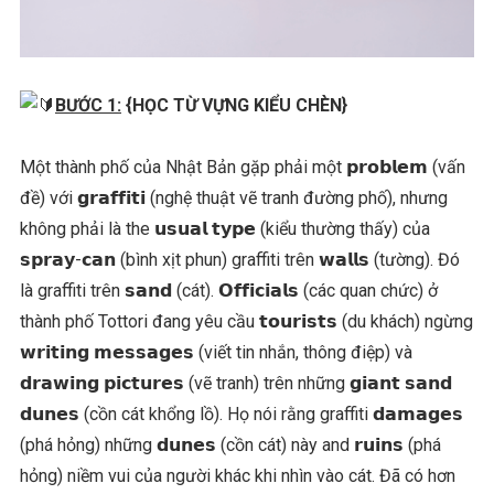
BƯỚC 1:
{HỌC TỪ VỰNG KIỂU CHÈN}
Một thành phố của Nhật Bản gặp phải một 𝗽𝗿𝗼𝗯𝗹𝗲𝗺 (vấn
đề) với 𝗴𝗿𝗮𝗳𝗳𝗶𝘁𝗶 (nghệ thuật vẽ tranh đường phố), nhưng
không phải là the 𝘂𝘀𝘂𝗮𝗹 𝘁𝘆𝗽𝗲 (kiểu thường thấy) của
𝘀𝗽𝗿𝗮𝘆-𝗰𝗮𝗻 (bình xịt phun) graffiti trên 𝘄𝗮𝗹𝗹𝘀 (tường). Đó
là graffiti trên 𝘀𝗮𝗻𝗱 (cát). 𝗢𝗳𝗳𝗶𝗰𝗶𝗮𝗹𝘀 (các quan chức) ở
thành phố Tottori đang yêu cầu 𝘁𝗼𝘂𝗿𝗶𝘀𝘁𝘀 (du khách) ngừng
𝘄𝗿𝗶𝘁𝗶𝗻𝗴 𝗺𝗲𝘀𝘀𝗮𝗴𝗲𝘀 (viết tin nhắn, thông điệp) và
𝗱𝗿𝗮𝘄𝗶𝗻𝗴 𝗽𝗶𝗰𝘁𝘂𝗿𝗲𝘀 (vẽ tranh) trên những 𝗴𝗶𝗮𝗻𝘁 𝘀𝗮𝗻𝗱
𝗱𝘂𝗻𝗲𝘀 (cồn cát khổng lồ). Họ nói rằng graffiti 𝗱𝗮𝗺𝗮𝗴𝗲𝘀
(phá hỏng) những 𝗱𝘂𝗻𝗲𝘀 (cồn cát) này and 𝗿𝘂𝗶𝗻𝘀 (phá
hỏng) niềm vui của người khác khi nhìn vào cát. Đã có hơn