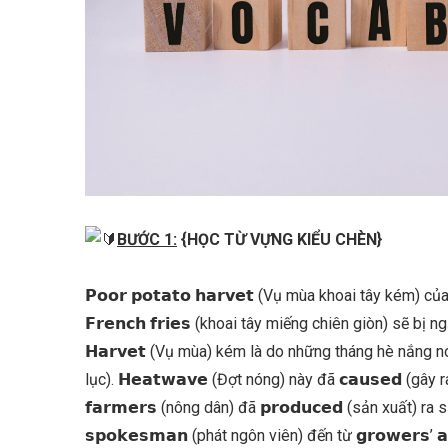
BƯỚC 1:
{HỌC TỪ VỰNG KIỂU CHÈN}
𝗣𝗼𝗼𝗿 𝗽𝗼𝘁𝗮𝘁𝗼 𝗵𝗮𝗿𝘃𝗲𝘁 (Vụ mùa khoai tây kém
𝗙𝗿𝗲𝗻𝗰𝗵 𝗳𝗿𝗶𝗲𝘀 (khoai tây miếng chiên giòn) sẽ
𝗛𝗮𝗿𝘃𝗲𝘁 (Vụ mùa) kém là do những tháng hè nắng nóng.
lục). 𝗛𝗲𝗮𝘁𝘄𝗮𝘃𝗲 (Đợt nóng) này đã 𝗰𝗮𝘂𝘀𝗲𝗱 (gây
𝗳𝗮𝗿𝗺𝗲𝗿𝘀 (nông dân) đã 𝗽𝗿𝗼𝗱𝘂𝗰𝗲𝗱 (sản xuất) 
𝘀𝗽𝗼𝗸𝗲𝘀𝗺𝗮𝗻 (phát ngôn viên) đến từ 𝗴𝗿𝗼𝘄𝗲𝗿𝘀’ 