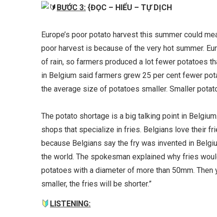
BƯỚC 3:
{ĐỌC – HIỂU – TỰ DỊCH
Europe’s poor potato harvest this summer could mean
poor harvest is because of the very hot summer. Eu
of rain, so farmers produced a lot fewer potatoes 
in Belgium said farmers grew 25 per cent fewer pot
the average size of potatoes smaller. Smaller potato
The potato shortage is a big talking point in Belgium
shops that specialize in fries. Belgians love their f
because Belgians say the fry was invented in Belgium
the world. The spokesman explained why fries would 
potatoes with a diameter of more than 50mm. Then yo
smaller, the fries will be shorter.”
LISTENING: