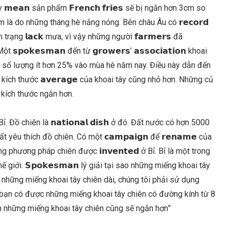
ày 𝗺𝗲𝗮𝗻 sản phẩm 𝗙𝗿𝗲𝗻𝗰𝗵 𝗳𝗿𝗶𝗲𝘀 sẽ bị ngắn hơn 3cm so
ém là do những tháng hè nắng nóng. Bên châu Âu có 𝗿𝗲𝗰𝗼𝗿𝗱
 tình trạng 𝗹𝗮𝗰𝗸 mưa, vì vậy những người 𝗳𝗮𝗿𝗺𝗲𝗿𝘀 đã
t 𝘀𝗽𝗼𝗸𝗲𝘀𝗺𝗮𝗻 đến từ 𝗴𝗿𝗼𝘄𝗲𝗿𝘀’ 𝗮𝘀𝘀𝗼𝗰𝗶𝗮𝘁𝗶𝗼𝗻 khoai
với số lượng ít hơn 25% vào mùa hè năm nay. Điều này dẫn đến
m cho kích thước 𝗮𝘃𝗲𝗿𝗮𝗴𝗲 của khoai tây cũng nhỏ hơn. Những củ
 kích thước ngắn hơn.
𝘁 ở Bỉ. Đồ chiên là 𝗻𝗮𝘁𝗶𝗼𝗻𝗮𝗹 𝗱𝗶𝘀𝗵 ở đó. Đất nước có hơn 5000
 rất yêu thích đồ chiên. Có một 𝗰𝗮𝗺𝗽𝗮𝗶𝗴𝗻 để 𝗿𝗲𝗻𝗮𝗺𝗲 của
g phương pháp chiên được 𝗶𝗻𝘃𝗲𝗻𝘁𝗲𝗱 ở Bỉ. Bỉ là một trong
n thế giới. 𝗦𝗽𝗼𝗸𝗲𝘀𝗺𝗮𝗻 lý giải tại sao những miếng khoai tây
 những miếng khoai tây chiên dài, chúng tôi phải sử dụng
bạn có được những miếng khoai tây chiên có đường kính từ 8
n những miếng khoai tây chiên cũng sẽ ngắn hơn”