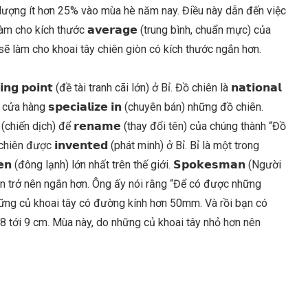
số lượng ít hơn 25% vào mùa hè năm nay. Điều này dẫn đến việc
y và làm cho kích thước 𝗮𝘃𝗲𝗿𝗮𝗴𝗲 (trung bình, chuẩn mực) của
sẽ làm cho khoai tây chiên giòn có kích thước ngắn hơn.
𝗻𝗴 𝗽𝗼𝗶𝗻𝘁 (đề tài tranh cãi lớn) ở Bỉ. Đồ chiên là 𝗻𝗮𝘁𝗶𝗼𝗻𝗮𝗹
a hàng 𝘀𝗽𝗲𝗰𝗶𝗮𝗹𝗶𝘇𝗲 𝗶𝗻 (chuyên bán) những đồ chiên.
 (chiến dịch) để 𝗿𝗲𝗻𝗮𝗺𝗲 (thay đổi tên) của chúng thành “Đồ
ên được 𝗶𝗻𝘃𝗲𝗻𝘁𝗲𝗱 (phát minh) ở Bỉ. Bỉ là một trong
𝗲𝗻 (đông lạnh) lớn nhất trên thế giới. 𝗦𝗽𝗼𝗸𝗲𝘀𝗺𝗮𝗻 (Người
iên trở nên ngắn hơn. Ông ấy nói rằng “Để có được những
hững củ khoai tây có đường kính hơn 50mm. Và rồi bạn có
8 tới 9 cm. Mùa này, do những củ khoai tây nhỏ hơn nên