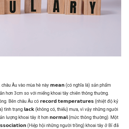
) của châu Âu vào mùa hè này 𝗺𝗲𝗮𝗻 (có nghĩa là) sản phẩm
 bị ngắn hơn 3cm so với miếng khoai tây chiên thông thường.
 Bên châu Âu có 𝗿𝗲𝗰𝗼𝗿𝗱 𝘁𝗲𝗺𝗽𝗲𝗿𝗮𝘁𝘂𝗿𝗲𝘀 (nhiệt độ kỷ
 ra) tình trạng 𝗹𝗮𝗰𝗸 (không có, thiếu) mưa, vì vậy những người
ra sản lượng khoai tây ít hơn 𝗻𝗼𝗿𝗺𝗮𝗹 (mức thông thường). Một
𝗮𝘀𝘀𝗼𝗰𝗶𝗮𝘁𝗶𝗼𝗻 (Hiệp hội những người trồng) khoai tây ở Bỉ đã