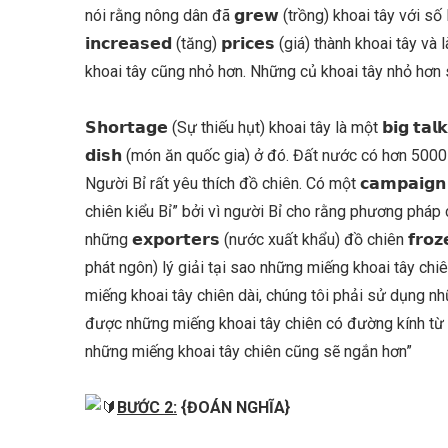
nói rằng nông dân đã 𝗴𝗿𝗲𝘄 (trồng) khoai tây với 
𝗶𝗻𝗰𝗿𝗲𝗮𝘀𝗲𝗱 (tăng) 𝗽𝗿𝗶𝗰𝗲𝘀 (giá) thành khoai tâ
khoai tây cũng nhỏ hơn. Những củ khoai tây nhỏ hơn 
𝗦𝗵𝗼𝗿𝘁𝗮𝗴𝗲 (Sự thiếu hụt) khoai tây là một 𝗯𝗶𝗴 𝘁𝗮𝗹𝗸
𝗱𝗶𝘀𝗵 (món ăn quốc gia) ở đó. Đất nước có hơn 5000 cử
Người Bỉ rất yêu thích đồ chiên. Có một 𝗰𝗮𝗺𝗽𝗮𝗶𝗴
chiên kiểu Bỉ” bởi vì người Bỉ cho rằng phương pháp chi
những 𝗲𝘅𝗽𝗼𝗿𝘁𝗲𝗿𝘀 (nước xuất khẩu) đồ chiên 𝗳𝗿𝗼
phát ngôn) lý giải tại sao những miếng khoai tây ch
miếng khoai tây chiên dài, chúng tôi phải sử dụng n
được những miếng khoai tây chiên có đường kính từ 
những miếng khoai tây chiên cũng sẽ ngắn hơn”
BƯỚC 2:
{ĐOÁN NGHĨA}