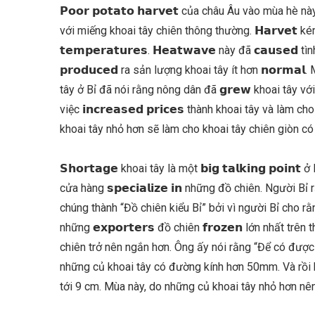
𝗣𝗼𝗼𝗿 𝗽𝗼𝘁𝗮𝘁𝗼 𝗵𝗮𝗿𝘃𝗲𝘁 của châu Âu vào mùa hè n
với miếng khoai tây chiên thông thường. 𝗛𝗮𝗿𝘃𝗲𝘁 k
𝘁𝗲𝗺𝗽𝗲𝗿𝗮𝘁𝘂𝗿𝗲𝘀. 𝗛𝗲𝗮𝘁𝘄𝗮𝘃𝗲 này đã 𝗰𝗮𝘂𝘀𝗲𝗱
𝗽𝗿𝗼𝗱𝘂𝗰𝗲𝗱 ra sản lượng khoai tây ít hơn 𝗻𝗼𝗿𝗺𝗮𝗹. Mộ
tây ở Bỉ đã nói rằng nông dân đã 𝗴𝗿𝗲𝘄 khoai tây 
việc 𝗶𝗻𝗰𝗿𝗲𝗮𝘀𝗲𝗱 𝗽𝗿𝗶𝗰𝗲𝘀 thành khoai tây và là
khoai tây nhỏ hơn sẽ làm cho khoai tây chiên giòn có
𝗦𝗵𝗼𝗿𝘁𝗮𝗴𝗲 khoai tây là một 𝗯𝗶𝗴 𝘁𝗮𝗹𝗸𝗶𝗻𝗴 𝗽𝗼𝗶𝗻
cửa hàng 𝘀𝗽𝗲𝗰𝗶𝗮𝗹𝗶𝘇𝗲 𝗶𝗻 những đồ chiên. Người Bỉ
chúng thành “Đồ chiên kiểu Bỉ” bởi vì người Bỉ cho rằn
những 𝗲𝘅𝗽𝗼𝗿𝘁𝗲𝗿𝘀 đồ chiên 𝗳𝗿𝗼𝘇𝗲𝗻 lớn nhất trê
chiên trở nên ngắn hơn. Ông ấy nói rằng “Để có được
những củ khoai tây có đường kính hơn 50mm. Và rồi 
tới 9 cm. Mùa này, do những củ khoai tây nhỏ hơn nê