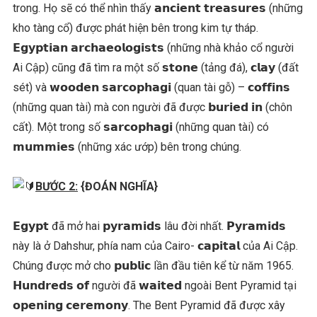
trong. Họ sẽ có thể nhìn thấy 𝗮𝗻𝗰𝗶𝗲𝗻𝘁 𝘁𝗿𝗲𝗮𝘀𝘂𝗿𝗲𝘀 (những
kho tàng cổ) được phát hiện bên trong kim tự tháp.
𝗘𝗴𝘆𝗽𝘁𝗶𝗮𝗻 𝗮𝗿𝗰𝗵𝗮𝗲𝗼𝗹𝗼𝗴𝗶𝘀𝘁𝘀 (những nhà khảo cổ người
Ai Cập) cũng đã tìm ra một số 𝘀𝘁𝗼𝗻𝗲 (tảng đá), 𝗰𝗹𝗮𝘆 (đất
sét) và 𝘄𝗼𝗼𝗱𝗲𝗻 𝘀𝗮𝗿𝗰𝗼𝗽𝗵𝗮𝗴𝗶 (quan tài gỗ) – 𝗰𝗼𝗳𝗳𝗶𝗻𝘀
(những quan tài) mà con người đã được 𝗯𝘂𝗿𝗶𝗲𝗱 𝗶𝗻 (chôn
cất). Một trong số 𝘀𝗮𝗿𝗰𝗼𝗽𝗵𝗮𝗴𝗶 (những quan tài) có
𝗺𝘂𝗺𝗺𝗶𝗲𝘀 (những xác ướp) bên trong chúng.
BƯỚC 2:
{ĐOÁN NGHĨA}
𝗘𝗴𝘆𝗽𝘁 đã mở hai 𝗽𝘆𝗿𝗮𝗺𝗶𝗱𝘀 lâu đời nhất. 𝗣𝘆𝗿𝗮𝗺𝗶𝗱𝘀
này là ở Dahshur, phía nam của Cairo- 𝗰𝗮𝗽𝗶𝘁𝗮𝗹 của Ai Cập.
Chúng được mở cho 𝗽𝘂𝗯𝗹𝗶𝗰 lần đầu tiên kể từ năm 1965.
𝗛𝘂𝗻𝗱𝗿𝗲𝗱𝘀 𝗼𝗳 người đã 𝘄𝗮𝗶𝘁𝗲𝗱 ngoài Bent Pyramid tại
𝗼𝗽𝗲𝗻𝗶𝗻𝗴 𝗰𝗲𝗿𝗲𝗺𝗼𝗻𝘆. The Bent Pyramid đã được xây