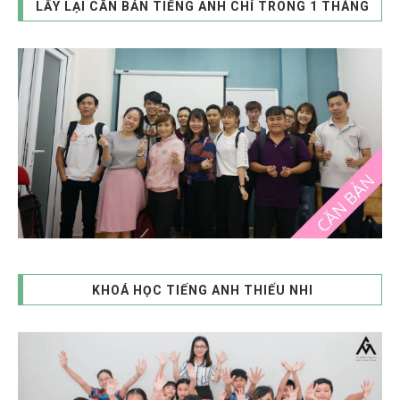
LẤY LẠI CĂN BẢN TIẾNG ANH CHỈ TRONG 1 THÁNG
KHOÁ HỌC TIẾNG ANH THIẾU NHI