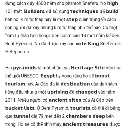
dựng cách đây 4600 năm cho pharaoh Sneferu. Nó 𝗵𝗶𝗴𝗵
101 mét. 𝗕𝘂𝗶𝗹𝗱𝗲𝗿𝘀 đã sử dụng 𝘁𝗲𝗰𝗵𝗻𝗶𝗾𝘂𝗲𝘀 để 𝗯𝘂𝗶𝗹𝗱
nên nó. Kim tự tháp này là một 𝘀𝘁𝗲𝗽 quan trọng về cách
con người đã xây những kim tự tháp như thế nào. Có một
“kim tự tháp bên hông/ bên cạnh” cao 18 mét nằm kế bên
Bent Pyramid. Nó đã được xây cho 𝘄𝗶𝗳𝗲 𝗞𝗶𝗻𝗴 Sneferu là
Hetepheres.
Hai 𝗽𝘆𝗿𝗮𝗺𝗶𝗱𝘀 là một phần của 𝗛𝗲𝗿𝗶𝘁𝗮𝗴𝗲 𝗦𝗶𝘁𝗲 văn hóa
thế giới UNESCO. 𝗘𝗴𝘆𝗽𝘁 hy vọng rằng họ sẽ 𝗯𝗼𝗼𝘀𝘁
𝘁𝗼𝘂𝗿𝗶𝘀𝗺 này. Ai Cập đã là 𝗱𝗲𝘀𝘁𝗶𝗻𝗮𝘁𝗶𝗼𝗻 của du khách
hàng đầu nhưng một 𝘂𝗽𝗿𝗶𝘀𝗶𝗻𝗴 đã 𝗰𝗵𝗮𝗻𝗴𝗲𝗱 vào năm
2011. Nhiều người có 𝗮𝗻𝗰𝗶𝗲𝗻𝘁 𝘀𝗶𝘁𝗲𝘀 của Ai Cập trên
𝗯𝘂𝗰𝗸𝗲𝘁 𝗹𝗶𝘀𝘁𝘀. Ở Bent Pyramid, 𝘁𝗼𝘂𝗿𝗶𝘀𝘁𝘀 có thể đi băng
qua 𝘁𝘂𝗻𝗻𝗲𝗹 dài 79 mét đến 2 𝗰𝗵𝗮𝗺𝗯𝗲𝗿𝘀 𝗱𝗲𝗲𝗽 bên
trong. Họ sẽ có thể nhìn thấy 𝗮𝗻𝗰𝗶𝗲𝗻𝘁 𝘁𝗿𝗲𝗮𝘀𝘂𝗿𝗲𝘀 được