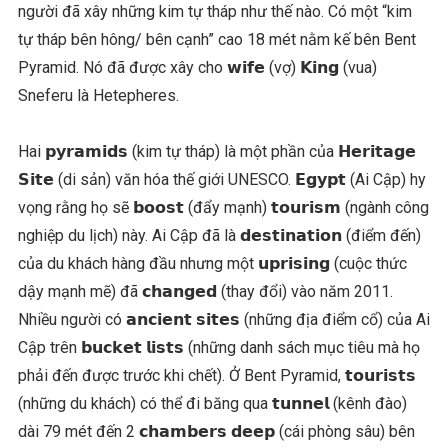
người đã xây những kim tự tháp như thế nào. Có một “kim
tự tháp bên hông/ bên cạnh” cao 18 mét nằm kế bên Bent
Pyramid. Nó đã được xây cho 𝘄𝗶𝗳𝗲 (vợ) 𝗞𝗶𝗻𝗴 (vua)
Sneferu là Hetepheres.
Hai 𝗽𝘆𝗿𝗮𝗺𝗶𝗱𝘀 (kim tự tháp) là một phần của 𝗛𝗲𝗿𝗶𝘁𝗮𝗴𝗲
𝗦𝗶𝘁𝗲 (di sản) văn hóa thế giới UNESCO. 𝗘𝗴𝘆𝗽𝘁 (Ai Cập) hy
vọng rằng họ sẽ 𝗯𝗼𝗼𝘀𝘁 (đẩy mạnh) 𝘁𝗼𝘂𝗿𝗶𝘀𝗺 (ngành công
nghiệp du lịch) này. Ai Cập đã là 𝗱𝗲𝘀𝘁𝗶𝗻𝗮𝘁𝗶𝗼𝗻 (điểm đến)
của du khách hàng đầu nhưng một 𝘂𝗽𝗿𝗶𝘀𝗶𝗻𝗴 (cuộc thức
dậy mạnh mẽ) đã 𝗰𝗵𝗮𝗻𝗴𝗲𝗱 (thay đổi) vào năm 2011.
Nhiều người có 𝗮𝗻𝗰𝗶𝗲𝗻𝘁 𝘀𝗶𝘁𝗲𝘀 (những địa điểm cổ) của Ai
Cập trên 𝗯𝘂𝗰𝗸𝗲𝘁 𝗹𝗶𝘀𝘁𝘀 (những danh sách mục tiêu mà họ
phải đến được trước khi chết). Ở Bent Pyramid, 𝘁𝗼𝘂𝗿𝗶𝘀𝘁𝘀
(những du khách) có thể đi băng qua 𝘁𝘂𝗻𝗻𝗲𝗹 (kênh đào)
dài 79 mét đến 2 𝗰𝗵𝗮𝗺𝗯𝗲𝗿𝘀 𝗱𝗲𝗲𝗽 (cái phòng sâu) bên