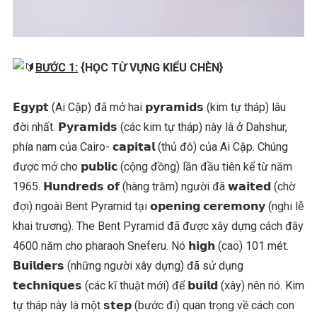
BƯỚC 1:
{HỌC TỪ VỰNG KIỂU CHÈN}
𝗘𝗴𝘆𝗽𝘁 (Ai Cập) đã mở hai 𝗽𝘆𝗿𝗮𝗺𝗶𝗱𝘀 (kim tự tháp) lâu
đời nhất. 𝗣𝘆𝗿𝗮𝗺𝗶𝗱𝘀 (các kim tự tháp) này là ở Dahshur,
phía nam của Cairo- 𝗰𝗮𝗽𝗶𝘁𝗮𝗹 (thủ đô) của Ai Cập. Chúng
được mở cho 𝗽𝘂𝗯𝗹𝗶𝗰 (cộng đồng) lần đầu tiên kể từ năm
1965. 𝗛𝘂𝗻𝗱𝗿𝗲𝗱𝘀 𝗼𝗳 (hàng trăm) người đã 𝘄𝗮𝗶𝘁𝗲𝗱 (chờ
đợi) ngoài Bent Pyramid tại 𝗼𝗽𝗲𝗻𝗶𝗻𝗴 𝗰𝗲𝗿𝗲𝗺𝗼𝗻𝘆 (nghi lễ
khai trương). The Bent Pyramid đã được xây dựng cách đây
4600 năm cho pharaoh Sneferu. Nó 𝗵𝗶𝗴𝗵 (cao) 101 mét.
𝗕𝘂𝗶𝗹𝗱𝗲𝗿𝘀 (những người xây dựng) đã sử dụng
𝘁𝗲𝗰𝗵𝗻𝗶𝗾𝘂𝗲𝘀 (các kĩ thuật mới) để 𝗯𝘂𝗶𝗹𝗱 (xây) nên nó. Kim
tự tháp này là một 𝘀𝘁𝗲𝗽 (bước đi) quan trọng về cách con