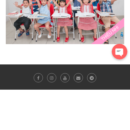
Bạn Nguyễn Văn Qúy vừa đăng ký lớp
Toeic 2 kỹ năng
Bản quyền thuộc
Tiếng Anh Thầy Giảng Cô Mai
Mọi hình thức sao chép nội dung trên website này mà chưa được sự đồng ý
đều là trái phép.
Hotline
: 0907748166 - 0778742088
Các cơ sở tại
Thủ Đức
: 51-53-68-70 Chương Dương, Phường Linh Chiểu, Quận
Thủ Đức, TP. Hồ Chí Minh