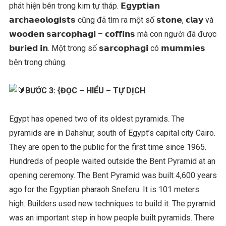
phát hiện bên trong kim tự tháp. 𝗘𝗴𝘆𝗽𝘁𝗶𝗮𝗻
𝗮𝗿𝗰𝗵𝗮𝗲𝗼𝗹𝗼𝗴𝗶𝘀𝘁𝘀 cũng đã tìm ra một số 𝘀𝘁𝗼𝗻𝗲, 𝗰𝗹𝗮𝘆 và
𝘄𝗼𝗼𝗱𝗲𝗻 𝘀𝗮𝗿𝗰𝗼𝗽𝗵𝗮𝗴𝗶 – 𝗰𝗼𝗳𝗳𝗶𝗻𝘀 mà con người đã được
𝗯𝘂𝗿𝗶𝗲𝗱 𝗶𝗻. Một trong số 𝘀𝗮𝗿𝗰𝗼𝗽𝗵𝗮𝗴𝗶 có 𝗺𝘂𝗺𝗺𝗶𝗲𝘀
bên trong chúng.
BƯỚC 3:
{ĐỌC – HIỂU – TỰ DỊCH
Egypt has opened two of its oldest pyramids. The
pyramids are in Dahshur, south of Egypt’s capital city Cairo.
They are open to the public for the first time since 1965.
Hundreds of people waited outside the Bent Pyramid at an
opening ceremony. The Bent Pyramid was built 4,600 years
ago for the Egyptian pharaoh Sneferu. It is 101 meters
high. Builders used new techniques to build it. The pyramid
was an important step in how people built pyramids. There