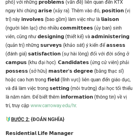
phó) với những 𝗽𝗿𝗼𝗯𝗹𝗲𝗺𝘀 (vấn đề) liên quan đến KTX
ngay khi chúng 𝗮𝗿𝗶𝘀𝗲 (xảy ra). Thêm vào đó, 𝗽𝗼𝘀𝗶𝘁𝗶𝗼𝗻 (vị
trí) này 𝗶𝗻𝘃𝗼𝗹𝘃𝗲𝘀 (bao gồm) làm việc như là 𝗹𝗶𝗮𝗶𝘀𝗼𝗻
(người liên lạc) cho nhiều 𝗰𝗼𝗺𝗺𝗶𝘁𝘁𝗲𝗲𝘀 (ủy ban) sinh
viên, cũng như 𝗱𝗲𝘀𝗶𝗴𝗻𝗶𝗻𝗴 (thiết kế) và 𝗮𝗱𝗺𝗶𝗻𝗶𝘀𝘁𝗲𝗿𝗶𝗻𝗴
(quản trị) những 𝘀𝘂𝗿𝘃𝗲𝘆𝘀 (khảo sát) ý kiến để 𝗮𝘀𝘀𝗲𝘀𝘀
(đánh giá) 𝘀𝗮𝘁𝗶𝘀𝗳𝗮𝗰𝘁𝗶𝗼𝗻 (sự hài lòng) đối với đời sống ở
𝗰𝗮𝗺𝗽𝘂𝘀 (khu đại học). 𝗖𝗮𝗻𝗱𝗶𝗱𝗮𝘁𝗲𝘀 (ứng cử viên) phải
𝗽𝗼𝘀𝘀𝗲𝘀𝘀 (sở hữu) 𝗺𝗮𝘀𝘁𝗲𝗿’𝘀 𝗱𝗲𝗴𝗿𝗲𝗲 (bằng thạc sĩ)
hoặc cao hơn trong 𝗳𝗶𝗲𝗹𝗱 (lĩnh vực) liên quan đến giáo dục,
và đã làm việc trong 𝘀𝗲𝘁𝘁𝗶𝗻𝗴 (môi trường) đại học tối thiểu
là năm năm. Để biết thêm 𝗶𝗻𝗳𝗼𝗿𝗺𝗮𝘁𝗶𝗼𝗻 (thông tin) về vị
trí, truy cập
www.carroway.edu/hr
.
BƯỚC 2:
{ĐOÁN NGHĨA}
𝗥𝗲𝘀𝗶𝗱𝗲𝗻𝘁𝗶𝗮𝗹 𝗟𝗶𝗳𝗲 𝗠𝗮𝗻𝗮𝗴𝗲𝗿