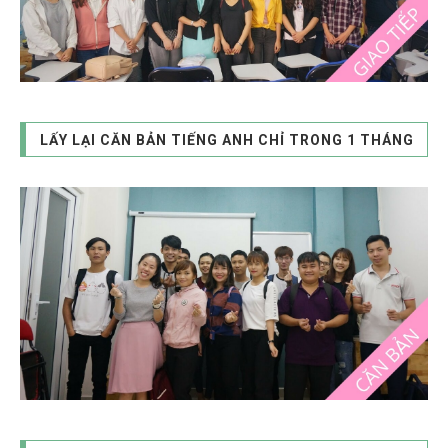
LẤY LẠI CĂN BẢN TIẾNG ANH CHỈ TRONG 1 THÁNG