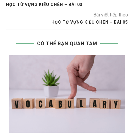
HỌC TỪ VỰNG KIỂU CHÈN – BÀI 03
Bài viết tiếp theo
HỌC TỪ VỰNG KIỂU CHÈN – BÀI 05
CÓ THỂ BẠN QUAN TÂM