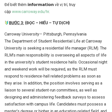
Để biết thêm 𝗶𝗻𝗳𝗼𝗿𝗺𝗮𝘁𝗶𝗼𝗻 về vị trí, truy
cập
www.carroway.edu/hr
.
BƯỚC 3:
{ĐỌC – HIỂU – TỰ DỊCH}
Carroway University— Pittsburgh, Pennsylvania
The Department of Student Residential Life at Carroway
University is seeking a residential life manager (RLM). The
RLM’s main responsibility is overseeing all aspects of life
in the university’s student residence halls. Occasional night
and weekend work will be required, as the RLM must
respond to residence-hall related problems as soon as
they arise. In addition, the position involves serving as a
liaison to several student-run committees, as well as
designing and administering feedback surveys to assess
satisfaction with campus life. Candidates must possess a
master’s degree or higher in an education-related field, and