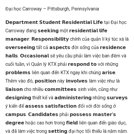
Đại học Carroway – Pittsburgh, Pennsylvania
𝗗𝗲𝗽𝗮𝗿𝘁𝗺𝗲𝗻𝘁 𝗦𝘁𝘂𝗱𝗲𝗻𝘁 𝗥𝗲𝘀𝗶𝗱𝗲𝗻𝘁𝗶𝗮𝗹 𝗟𝗶𝗳𝗲 tại Đại học
Carroway đang 𝘀𝗲𝗲𝗸𝗶𝗻𝗴 một 𝗿𝗲𝘀𝗶𝗱𝗲𝗻𝘁𝗶𝗮𝗹 𝗹𝗶𝗳𝗲
𝗺𝗮𝗻𝗮𝗴𝗲𝗿. 𝗥𝗲𝘀𝗽𝗼𝗻𝘀𝗶𝗯𝗶𝗹𝗶𝘁𝘆 chính của quản lí ký túc xá là
𝗼𝘃𝗲𝗿𝘀𝗲𝗲𝗶𝗻𝗴 tất cả 𝗮𝘀𝗽𝗲𝗰𝘁𝘀 đời sống của 𝗿𝗲𝘀𝗶𝗱𝗲𝗻𝗰𝗲
𝗵𝗮𝗹𝗹𝘀. 𝗢𝗰𝗰𝗮𝘀𝗶𝗼𝗻𝗮𝗹 sẽ yêu cầu phải làm việc ban đêm và
cuối tuần, vì Quản lý KTX phải 𝗿𝗲𝘀𝗽𝗼𝗻𝗱 𝘁𝗼 với những
𝗽𝗿𝗼𝗯𝗹𝗲𝗺𝘀 liên quan đến KTX ngay khi chúng 𝗮𝗿𝗶𝘀𝗲.
Thêm vào đó, 𝗽𝗼𝘀𝗶𝘁𝗶𝗼𝗻 này 𝗶𝗻𝘃𝗼𝗹𝘃𝗲𝘀 làm việc như là
𝗹𝗶𝗮𝗶𝘀𝗼𝗻 cho nhiều 𝗰𝗼𝗺𝗺𝗶𝘁𝘁𝗲𝗲𝘀 sinh viên, cũng như
𝗱𝗲𝘀𝗶𝗴𝗻𝗶𝗻𝗴 thiết kế và 𝗮𝗱𝗺𝗶𝗻𝗶𝘀𝘁𝗲𝗿𝗶𝗻𝗴 những 𝘀𝘂𝗿𝘃𝗲𝘆𝘀
ý kiến để 𝗮𝘀𝘀𝗲𝘀𝘀 𝘀𝗮𝘁𝗶𝘀𝗳𝗮𝗰𝘁𝗶𝗼𝗻 đối với đời sống ở
𝗰𝗮𝗺𝗽𝘂𝘀. 𝗖𝗮𝗻𝗱𝗶𝗱𝗮𝘁𝗲𝘀 phải 𝗽𝗼𝘀𝘀𝗲𝘀𝘀 𝗺𝗮𝘀𝘁𝗲𝗿’𝘀
𝗱𝗲𝗴𝗿𝗲𝗲 hoặc cao hơn trong 𝗳𝗶𝗲𝗹𝗱 liên quan đến giáo dục,
và đã làm việc trong 𝘀𝗲𝘁𝘁𝗶𝗻𝗴 đại học tối thiểu là năm năm.