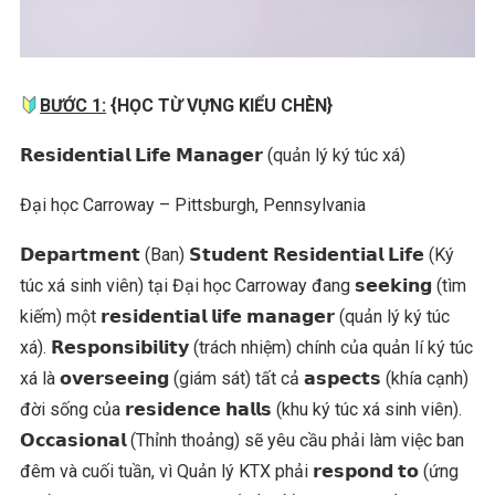
BƯỚC 1:
{HỌC TỪ VỰNG KIỂU CHÈN}
𝗥𝗲𝘀𝗶𝗱𝗲𝗻𝘁𝗶𝗮𝗹 𝗟𝗶𝗳𝗲 𝗠𝗮𝗻𝗮𝗴𝗲𝗿 (quản lý ký túc xá)
Đại học Carroway – Pittsburgh, Pennsylvania
𝗗𝗲𝗽𝗮𝗿𝘁𝗺𝗲𝗻𝘁 (Ban) 𝗦𝘁𝘂𝗱𝗲𝗻𝘁 𝗥𝗲𝘀𝗶𝗱𝗲𝗻𝘁𝗶𝗮𝗹 𝗟𝗶𝗳𝗲 (Ký
túc xá sinh viên) tại Đại học Carroway đang 𝘀𝗲𝗲𝗸𝗶𝗻𝗴 (tìm
kiếm) một 𝗿𝗲𝘀𝗶𝗱𝗲𝗻𝘁𝗶𝗮𝗹 𝗹𝗶𝗳𝗲 𝗺𝗮𝗻𝗮𝗴𝗲𝗿 (quản lý ký túc
xá). 𝗥𝗲𝘀𝗽𝗼𝗻𝘀𝗶𝗯𝗶𝗹𝗶𝘁𝘆 (trách nhiệm) chính của quản lí ký túc
xá là 𝗼𝘃𝗲𝗿𝘀𝗲𝗲𝗶𝗻𝗴 (giám sát) tất cả 𝗮𝘀𝗽𝗲𝗰𝘁𝘀 (khía cạnh)
đời sống của 𝗿𝗲𝘀𝗶𝗱𝗲𝗻𝗰𝗲 𝗵𝗮𝗹𝗹𝘀 (khu ký túc xá sinh viên).
𝗢𝗰𝗰𝗮𝘀𝗶𝗼𝗻𝗮𝗹 (Thỉnh thoảng) sẽ yêu cầu phải làm việc ban
đêm và cuối tuần, vì Quản lý KTX phải 𝗿𝗲𝘀𝗽𝗼𝗻𝗱 𝘁𝗼 (ứng