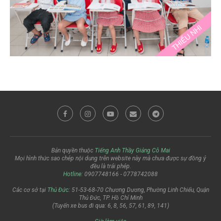
Bản quyền thuộc
Tiếng Anh Thầy Giảng Cô Mai
Mọi hình thức sao chép nội dung trên website này mà chưa được sự đồng ý
đều là trái phép.
Hotline
: 0907748166 - 0778742088
Các cơ sở tại
Thủ Đức
: 51-53-68-70 Chương Dương, Phường Linh Chiểu, Quận
Thủ Đức, TP. Hồ Chí Minh
(Tuyến xe bus đi qua: 6, 8, 56, 57, 61, 89, 141)