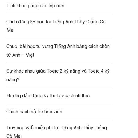
Lịch khai giảng các lớp mới
LỊCH NGHỈ LỄ THÁNG 4 – 5
NĂM...
Cách đăng ký học tại Tiếng Anh Thầy Giảng Cô
Mai
Chuỗi bài học từ vựng Tiếng Anh bằng cách chèn
từ Anh – Việt
THÔNG BÁO LỊCH NGHỈ TẾ
LỊCH 2024
Sự khác nhau giữa Toeic 2 kỹ năng và Toeic 4 kỹ
năng?
Hướng dẫn đăng ký thi Toeic chính thức
Chính sách hỗ trợ học viên
Truy cập wifi miễn phí tại Tiếng Anh Thầy Giảng
Cô Mai