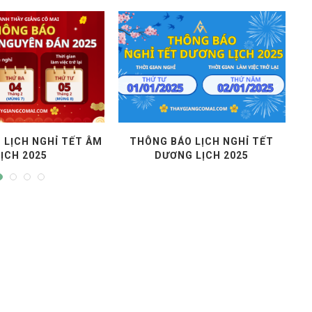
 MỚI Ở SÀI GÒN –...
KHOÁ HỌC LUYỆN THI VSTEP
(B1/ B2)