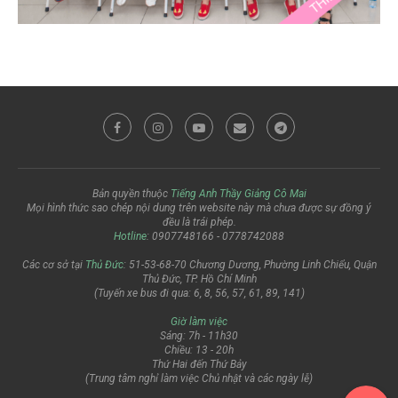
Bản quyền thuộc
Tiếng Anh Thầy Giảng Cô Mai
Mọi hình thức sao chép nội dung trên website này mà chưa được sự đồng ý
đều là trái phép.
Hotline
: 0907748166 - 0778742088
Các cơ sở tại
Thủ Đức
: 51-53-68-70 Chương Dương, Phường Linh Chiểu, Quận
Thủ Đức, TP. Hồ Chí Minh
(Tuyến xe bus đi qua: 6, 8, 56, 57, 61, 89, 141)
Giờ làm việc
Sáng: 7h - 11h30
Chiều: 13 - 20h
Thứ Hai đến Thứ Bảy
(Trung tâm nghỉ làm việc Chủ nhật và các ngày lễ)