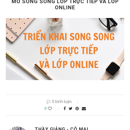
MỞ SONG SONG LỚP TRỰC TIẾP VÀ LỚP
ONLINE
0 bình luận
0
THẦY GIẢNG - CÔ MAI