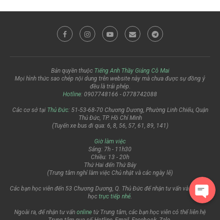
Bản quyền thuộc
Tiếng Anh Thầy Giảng Cô Mai
Mọi hình thức sao chép nội dung trên website này mà chưa được sự đồng ý
đều là trái phép.
Hotline
: 0907748166 - 0778742088
Các cơ sở tại
Thủ Đức
: 51-53-68-70 Chương Dương, Phường Linh Chiểu, Quận
Thủ Đức, TP. Hồ Chí Minh
(Tuyến xe bus đi qua: 6, 8, 56, 57, 61, 89, 141)
Giờ làm việc
Sáng: 7h - 11h30
Chiều: 13 - 20h
Thứ Hai đến Thứ Bảy
(Trung tâm nghỉ làm việc Chủ nhật và các ngày lễ)
Các bạn học viên đến 53 Chương Dương, Q. Thủ Đức để nhận tư vấn và đăng ký
học
trực tiếp nhé
.
Ngoài ra, để nhận tư vấn
online
từ Trung tâm, các bạn học viên có thể liên hệ
Bạn Nguyễn Văn Qúy vừa đăng ký lớp