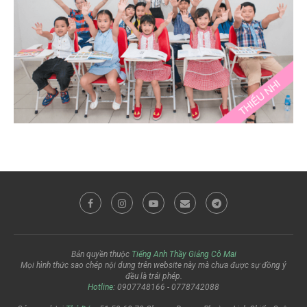
Bản quyền thuộc
Tiếng Anh Thầy Giảng Cô Mai
Mọi hình thức sao chép nội dung trên website này mà chưa được sự đồng ý
đều là trái phép.
Hotline
: 0907748166 - 0778742088