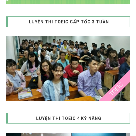
LUYỆN THI TOEIC CẤP TỐC 3 TUẦN
LUYỆN THI TOEIC 4 KỸ NĂNG