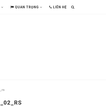
QUAN TRỌNG
LIÊN HỆ
_rs
_02_RS