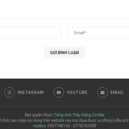
INSTAGRAM
YOUTUBE
EMAIL
Bản quyền thuộc
Tiếng Anh Thầy Giảng Cô Mai
h thức sao chép nội dung trên website này mà chưa được sự đồng ý đều là tr
Hotline
: 0907748166 - 0778742088