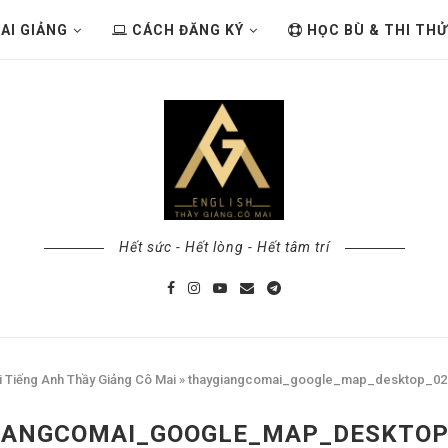
AI GIẢNG
CÁCH ĐĂNG KÝ
HỌC BÙ & THI THỬ
Hết sức - Hết lòng - Hết tâm trí
i Tiếng Anh Thầy Giảng Cô Mai
»
thaygiangcomai_google_map_desktop_02
IANGCOMAI_GOOGLE_MAP_DESKTOP