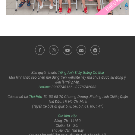
Bản quyền thuộc
Tiếng Anh Thầy Giảng Cô Mai
Mọi hình thức sao chép nội dung trên website này mà chưa được sự đồng ý
đều là trái phép.
Hotline
: 0907748166 - 0778742088
Các cơ sở tại
Thủ Đức
: 51-53-68-70 Chương Dương, Phường Linh Chiểu, Quận
Thủ Đức, TP. Hồ Chí Minh
(Tuyến xe bus đi qua: 6, 8, 56, 57, 61, 89, 141)
Giờ làm việc
Sáng: 7h - 11h30
Chiều: 13 - 20h
Thứ Hai đến Thứ Bảy