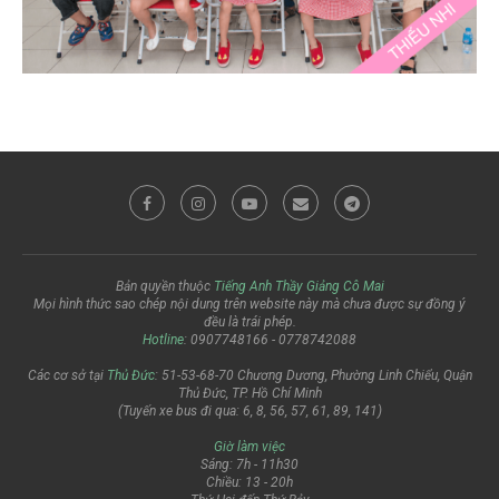
Bản quyền thuộc
Tiếng Anh Thầy Giảng Cô Mai
Mọi hình thức sao chép nội dung trên website này mà chưa được sự đồng ý
đều là trái phép.
Hotline
: 0907748166 - 0778742088
Các cơ sở tại
Thủ Đức
: 51-53-68-70 Chương Dương, Phường Linh Chiểu, Quận
Thủ Đức, TP. Hồ Chí Minh
(Tuyến xe bus đi qua: 6, 8, 56, 57, 61, 89, 141)
Giờ làm việc
Sáng: 7h - 11h30
Chiều: 13 - 20h