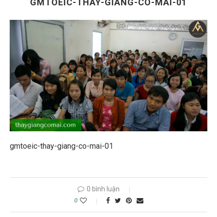
GMTOEIC-THAY-GIANG-CO-MAI-01
gmtoeic-thay-giang-co-mai-01
0 bình luận
0