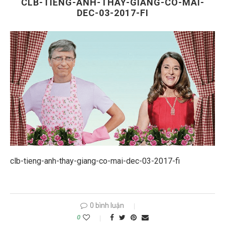
CLB-TIENG-ANH-THAY-GIANG-CO-MAI-
DEC-03-2017-FI
clb-tieng-anh-thay-giang-co-mai-dec-03-2017-fi
0 bình luận
0