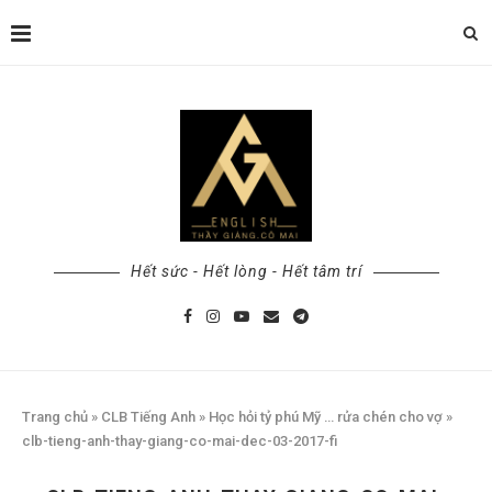
Hết sức - Hết lòng - Hết tâm trí
Trang chủ
»
CLB Tiếng Anh
»
Học hỏi tỷ phú Mỹ … rửa chén cho vợ
»
clb-tieng-anh-thay-giang-co-mai-dec-03-2017-fi