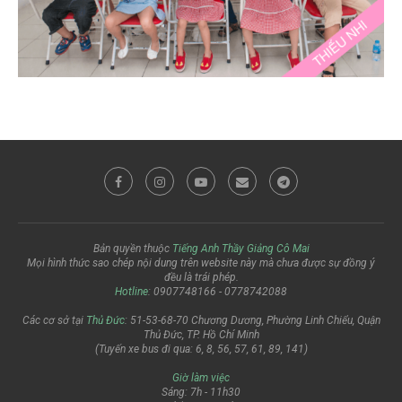
Bản quyền thuộc
Tiếng Anh Thầy Giảng Cô Mai
Mọi hình thức sao chép nội dung trên website này mà chưa được sự đồng ý
đều là trái phép.
Hotline
: 0907748166 - 0778742088
Các cơ sở tại
Thủ Đức
: 51-53-68-70 Chương Dương, Phường Linh Chiểu, Quận
Thủ Đức, TP. Hồ Chí Minh
(Tuyến xe bus đi qua: 6, 8, 56, 57, 61, 89, 141)
Giờ làm việc
Sáng: 7h - 11h30