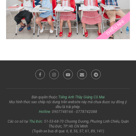
Bản quyền thuộc
Tiếng Anh Thầy Giảng Cô Mai
Mọi hình thức sao chép nội dung trên website này mà chưa được sự đồng ý
đều là trái phép.
Hotline
: 0907748166 - 0778742088
Các cơ sở tại
Thủ Đức
: 51-53-68-70 Chương Dương, Phường Linh Chiểu, Quận
Thủ Đức, TP. Hồ Chí Minh
(Tuyến xe bus đi qua: 6, 8, 56, 57, 61, 89, 141)