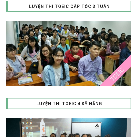
LUYỆN THI TOEIC CẤP TỐC 3 TUẦN
LUYỆN THI TOEIC 4 KỸ NĂNG