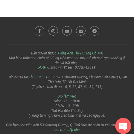
Bản quyền thuộc
Tiếng Anh Thầy Giảng Cô Mai
Mọi hình thức sao chép nội dung trên website này mà chưa được sự đồng ý
đều là trái phép.
Hotline
: 0907748166 - 0778742088
Các cơ sở tại
Thủ Đức
: 51-53-68-70 Chương Dương, Phường Linh Chiểu, Quận
Thủ Đức, TP. Hồ Chí Minh
(Tuyến xe bus đi qua: 6, 8, 56, 57, 61, 89, 141)
Giờ làm việc
Sáng: 7h - 11h30
Chiều: 13 - 20h
Thứ Hai đến Thứ Bảy
(Trung tâm nghỉ làm việc Chủ nhật và các ngày lễ)
Các bạn học viên đến 53 Chương Dương, Q. Thủ Đức để nhận tư vấn và đăng ký
học
trực tiếp nhé
.