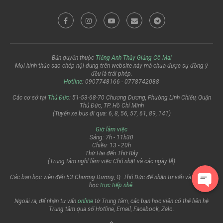
Bản quyền thuộc
Tiếng Anh Thầy Giảng Cô Mai
Mọi hình thức sao chép nội dung trên website này mà chưa được sự đồng ý
đều là trái phép.
Hotline
: 0907748166 - 0778742088
Các cơ sở tại
Thủ Đức
: 51-53-68-70 Chương Dương, Phường Linh Chiểu, Quận
Thủ Đức, TP. Hồ Chí Minh
(Tuyến xe bus đi qua: 6, 8, 56, 57, 61, 89, 141)
Giờ làm việc
Sáng: 7h - 11h30
Chiều: 13 - 20h
Thứ Hai đến Thứ Bảy
(Trung tâm nghỉ làm việc Chủ nhật và các ngày lễ)
Các bạn học viên đến 53 Chương Dương, Q. Thủ Đức để nhận tư vấn và đăng ký
học
trực tiếp nhé
.
Ngoài ra, để nhận tư vấn
online
từ Trung tâm, các bạn học viên có thể liên hệ
Trung tâm qua số Hotline, Email, Facebook, Zalo.