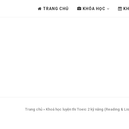
TRANG CHỦ
KHÓA HỌC
KH
Trang chủ
»
Khoá học luyện thi Toeic 2 kỹ năng (Reading & Li