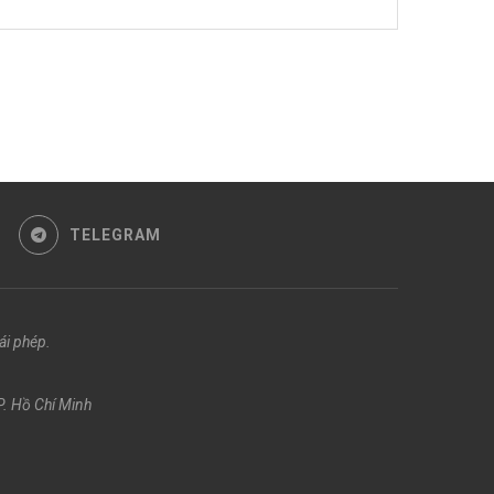
TELEGRAM
ái phép.
. Hồ Chí Minh