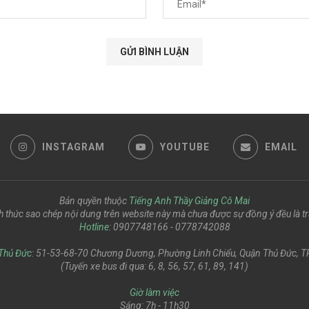
INSTAGRAM
YOUTUBE
EMAIL
Bản quyền thuộc
Tiếng Anh Thầy Giảng Cô Mai
h thức sao chép nội dung trên website này mà chưa được sự đồng ý đều là tr
Hotline
: 0907748166 - 0778742088
Thủ Đức
: 51-53-68-70 Chương Dương, Phường Linh Chiểu, Quận Thủ Đức, TP
(Tuyến xe bus đi qua: 6, 8, 56, 57, 61, 89, 141)
Giờ làm việc
Sáng: 7h - 11h30