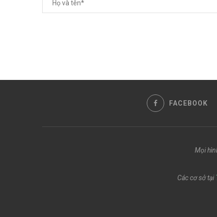
FACEBOOK
Mọi hìn
Các cơ sở tại